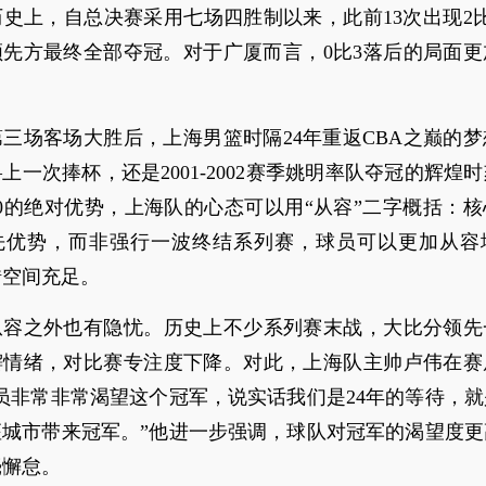
历史上，自总决赛采用七场四胜制以来，此前13次出现2
领先方最终全部夺冠。对于广厦而言，0比3落后的局面更
三场客场大胜后，上海男篮时隔24年重返CBA之巅的
上一次捧杯，还是2001-2002赛季姚明率队夺冠的辉煌
0的绝对优势，上海队的心态可以用“从容”二字概括：
先优势，而非强行一波终结系列赛，球员可以更加从容
错空间充足。
从容之外也有隐忧。历史上不少系列赛末战，大比分领先
懈情绪，对比赛专注度下降。对此，上海队主帅卢伟在赛
员非常非常渴望这个冠军，说实话我们是24年的等待，
座城市带来冠军。”他进一步强调，球队对冠军的渴望度更
毫懈怠。