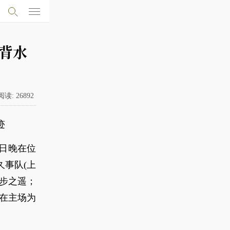
厦背水
阅读:
26892
迹
2日晚在位
事队(上
一步之遥；
将在主场为