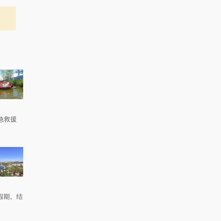
急救援
。
假期。结