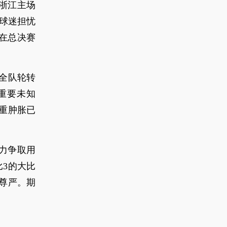
浙江主场
江球迷担忧
在总决赛
全队轮转
重要未知
重肿胀已
全力争取用
比3的大比
尊严。期