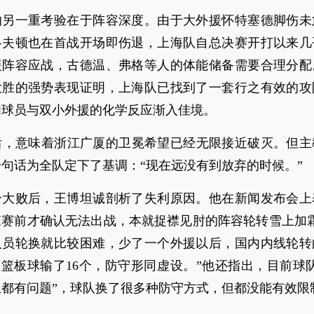
的另一重考验在于阵容深度。由于大外援怀特塞德脚伤未
洛夫顿也在首战开场即伤退，上海队自总决赛开打以来几
援阵容应战，古德温、弗格等人的体能储备需要合理分配
分大胜的强势表现证明，上海队已找到了一套行之有效的攻
内球员与双小外援的化学反应渐入佳境。
落后，意味着浙江广厦的卫冕希望已经无限接近破灭。但主
句话为全队定下了基调：“现在远没有到放弃的时候。”
3分大败后，王博坦诚剖析了失利原因。他在新闻发布会上
森赛前才确认无法出战，本就捉襟见肘的阵容轮转雪上加霜
人员轮换就比较困难，少了一个外援以后，国内内线轮转
“篮板球输了16个，防守形同虚设。”他还指出，目前球
上都有问题”，球队换了很多种防守方式，但都没能有效限