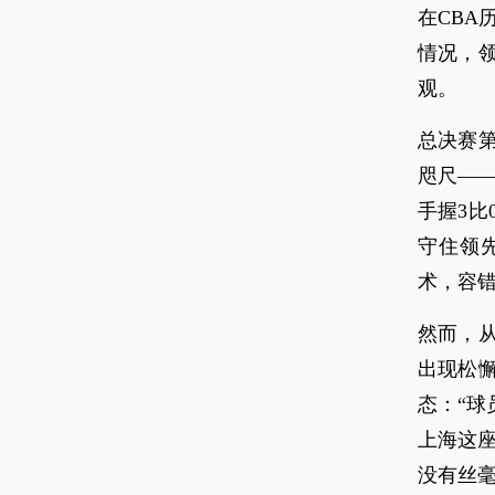
在CBA
情况，
观。
总决赛第
咫尺——
手握3比
守住领
术，容
然而，
出现松
态：“球
上海这
没有丝