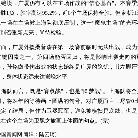
处绝境，广厦仍有可以在主场作战的“信心基石”。本赛季
0胜1负，胜率高达95.2%，近6个主场保持全胜。但令浙
上一场在主场被上海队彻底压制，这一“魔鬼主场”的光环
下能否重新点亮，尚待检验。
方面，广厦外援桑普森在第三场赛前临时无法出战，成为
关键因素之一。第四场能否回归，将是影响比赛走向的
外，孙铭徽带伤出战的状态始终是广厦的隐忧，其左脚严
场，身体状态远未达巅峰水平。
海队而言，既是“赛点战”，也是“圆梦战”。上海队将
，将24年的等待画上圆满的句号。对广厦而言，尽管0
锁定了结局，但作为卫冕冠军，避免被横扫是底线，也是
在这个主场为卫冕之旅画上体面的句点。(完)
中国新闻网 编辑：陆云琦]