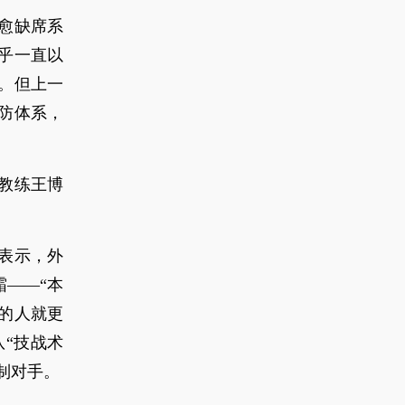
愈缺席系
乎一直以
。但上一
防体系，
教练王博
表示，外
——“本
的人就更
队“技战术
制对手。