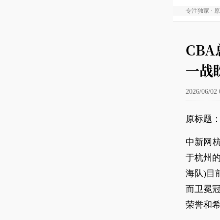
专注独家 · 
CB
一战
2026/06/02 
原标题：
中新网杭
于杭州
海队)目
而卫冕冠
荣誉和