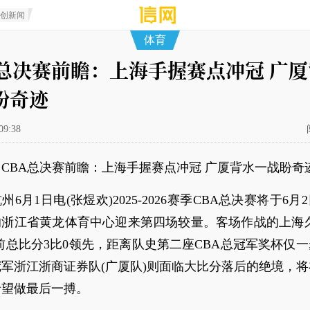
原创新闻
体育
A总决赛前瞻：上海手握赛点冲冠 广
盼奇迹
09:38
CBA总决赛前瞻：上海手握赛点冲冠 广厦背水一战盼奇
州6月1日电(张煜欢)2025-2026赛季CBA总决赛将于6月
的浙江省黄龙体育中心迎来第四场较量。客场作战的上海久
前总比分3比0领先，距离队史第二座CBA总冠军奖杯仅
军浙江浙商证券队(广厦队)则面临大比分落后的绝境，
希望做最后一搏。