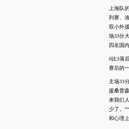
上海队
列赛、
双小外
场33
四名国
0比3
赛后的一
主场3
援桑普
来我们
少了。”
和心理