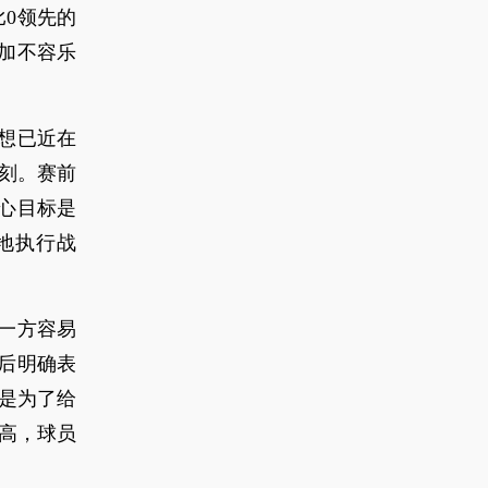
比0领先的
加不容乐
梦想已近在
时刻。赛前
核心目标是
地执行战
一方容易
后明确表
就是为了给
高，球员