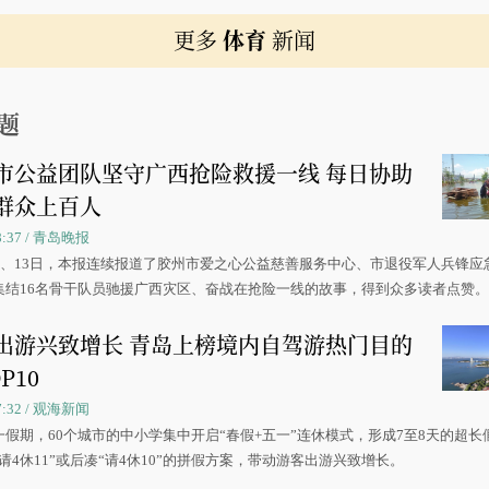
更多
体育
新闻
题
市公益团队坚守广西抢险救援一线 每日协助
群众上百人
08:37 / 青岛晚报
0日、13日，本报连续报道了胶州市爱之心公益慈善服务中心、市退役军人兵锋应
集结16名骨干队员驰援广西灾区、奋战在抢险一线的故事，得到众多读者点赞
出游兴致增长 青岛上榜境内自驾游热门目的
P10
07:32 / 观海新闻
一假期，60个城市的中小学集中开启“春假+五一”连休模式，形成7至8天的超长
请4休11”或后凑“请4休10”的拼假方案，带动游客出游兴致增长。