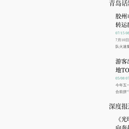
青岛话
胶州
转运
07/15 
7月1
队火速
游客
地TO
05/08 
今年五
合前拼“
深度报
《光
向奔