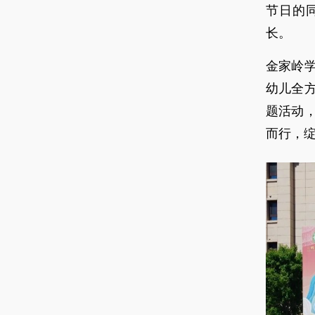
节日的
长。
金家岭
幼儿全
题活动
而行，