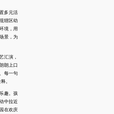
置多元活
现辖区幼
环境，用
场景，为
艺汇演，
朗朗上口
、每一句
诠释。
乐趣。孩
动中拉近
园在欢庆