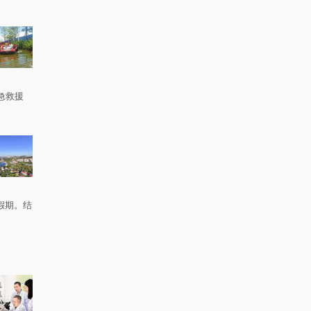
急救援
。
假期。结