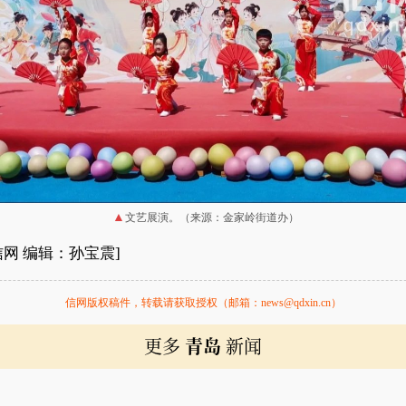
文艺展演。（来源：金家岭街道办）
信网 编辑：孙宝震]
信网版权稿件，转载请获取授权（邮箱：news@qdxin.cn）
更多
青岛
新闻