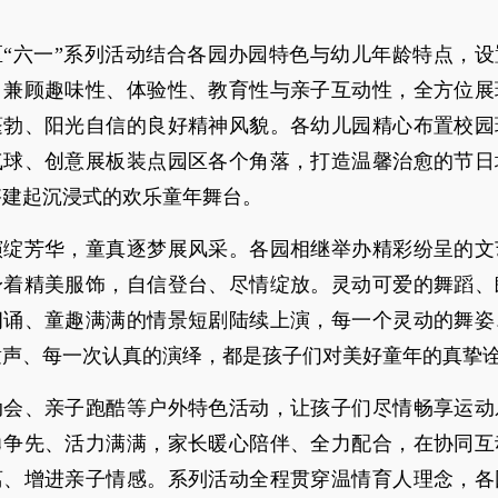
区“六一”系列活动结合各园办园特色与幼儿年龄特点，设
，兼顾趣味性、体验性、教育性与亲子互动性，全方位展
蓬勃、阳光自信的良好精神风貌。各幼儿园精心布置校园
气球、创意展板装点园区各个角落，打造温馨治愈的节日
搭建起沉浸式的欢乐童年舞台。
演绽芳华，童真逐梦展风采。各园相继举办精彩纷呈的文
身着精美服饰，自信登台、尽情绽放。灵动可爱的舞蹈、
朗诵、童趣满满的情景短剧陆续上演，每一个灵动的舞姿
童声、每一次认真的演绎，都是孩子们对美好童年的真挚
动会、亲子跑酷等户外特色活动，让孩子们尽情畅享运动
勇争先、活力满满，家长暖心陪伴、全力配合，在协同互
离、增进亲子情感。系列活动全程贯穿温情育人理念，各