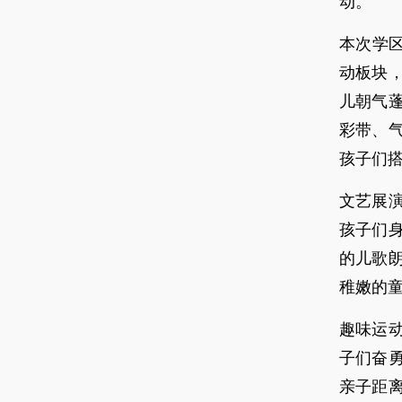
动。
本次学
动板块
儿朝气
彩带、
孩子们
文艺展
孩子们
的儿歌
稚嫩的
趣味运
子们奋
亲子距