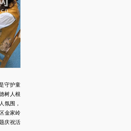
是守护童
德树人根
人氛围，
区金家岭
题庆祝活