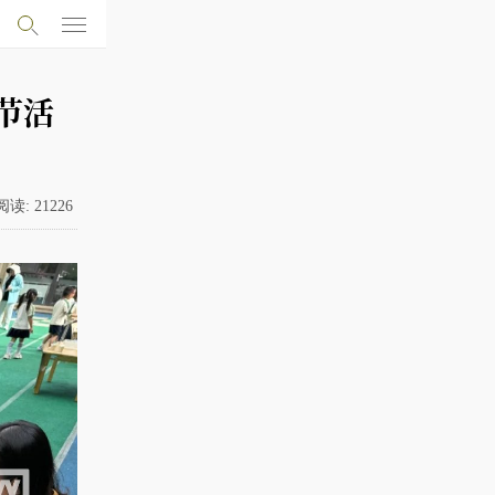
节活
阅读:
21226