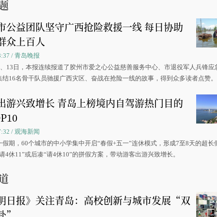
题
市公益团队坚守广西抢险救援一线 每日协助
群众上百人
08:37 / 青岛晚报
0日、13日，本报连续报道了胶州市爱之心公益慈善服务中心、市退役军人兵锋应
集结16名骨干队员驰援广西灾区、奋战在抢险一线的故事，得到众多读者点赞
出游兴致增长 青岛上榜境内自驾游热门目的
P10
07:32 / 观海新闻
一假期，60个城市的中小学集中开启“春假+五一”连休模式，形成7至8天的超长
请4休11”或后凑“请4休10”的拼假方案，带动游客出游兴致增长。
道
明日报》关注青岛：高校创新与城市发展“双
赴”