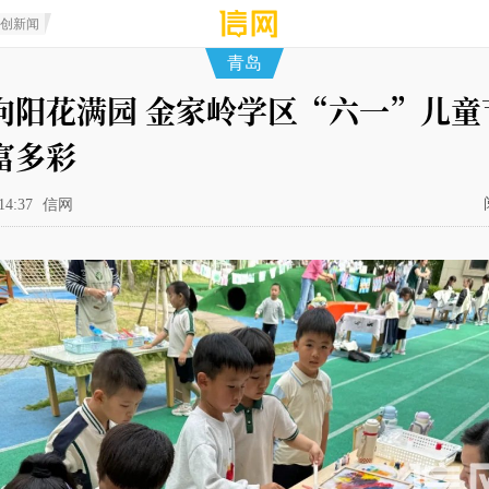
原创新闻
青岛
向阳花满园 金家岭学区“六一”儿童
富多彩
14:37
信网