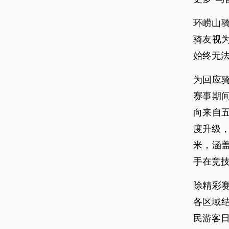
环崂山
骑友视
始终无
为回应
赛事期
向来自
度升级，
米，涵
手在竞
除精彩
各区域
民游客