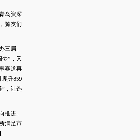
青岛资深
，骑友们
办三届。
梦”，又
事赛道再
爬升859
”，让选
向推进。
断满足市
间。