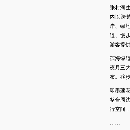
张村河
内以跨
岸、绿
道、慢
游客提
滨海绿
夜月三
布。移
即墨莲
整合周
行空间
……