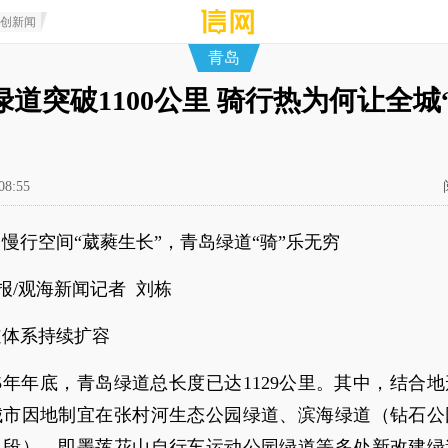
原创新闻
青岛
绿道突破1100公里 骑行热为何让全城
08:55
慢行空间“葳蕤生长”，青岛绿道“骑”乐无穷
报/观海新闻记者 刘栋
道体系持续扩容
25年年底，青岛绿道总长度已达1129公里。其中，结合
城市因地制宜在张村河生态公园绿道、滨海绿道（钻石公
口段）、即墨莲花山自行车运动公园绿道等多处新改建绿