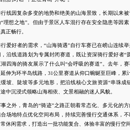
骑行线因复杂多变的地势和绝美的山海景致，长期以来被
为“理想之地”。但由于景区人车混行存在安全隐患等因素
法真正畅行。
骑行爱好者的需求，“山海骑遇”自行车赛已在崂山连续举
间，沿线道路划为专属封闭赛道，既让资深骑行爱好者“圆
五湖四海的骑友展示了什么叫“会呼吸的赛道”。去年，赛
延伸为环半岛线路，31公里赛道从仰口蜿蜒至巨峰，累计
盖缓坡、陡坡等多元地形，把沿线核心文旅资源“串珠成链
技途中沉浸式领略山海相依、文景相融的迷人风貌。
赛事之外，青岛的“骑迹”之路正朝着常态化、多元化的方
结合场地特点优化空间布局，持续完善慢行交通体系，不
日常休闲需求，打造出一批功能复合、体验丰富的慢行空