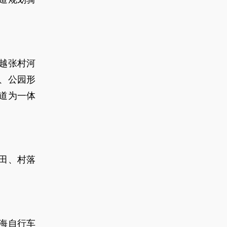
越张村河
、公园形
道为一体
田、村落
海自行车