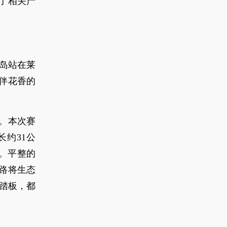
了相关产
青岛站在莱
风伴花香的
。本次赛
约31公
。平整的
路将生态
踏板，都