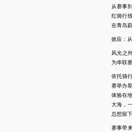
从赛事
红骑行
在青岛
效应：从
风光之
为串联赛
依托骑
赛举办
体验在
大海，
总想留下
赛事带