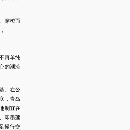
、穿梭而
角。
不再单纯
心的潮流
基。在公
年底，青岛
因地制宜在
、即墨莲
足慢行交