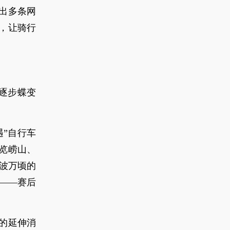
出多条网
，让骑行
逐步蝶变
”自行车
览崂山、
波万顷的
——赛后
的延伸消