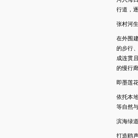
行道，
张村河
在外围
的步行
成连贯
的慢行
即墨莲
依托本
等自然
滨海绿
打造鸥