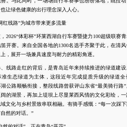
完善。与此同时，一场场自行车赛事也纷纷落地，既拉动
，也让绿色健康的出行理念深入人心。
网红线路”为城市带来更多流量
，2026“体彩杯”环莱西湖自行车赛暨捷力100超级联赛
笛开赛。来自全国各地的1300名选手齐聚于此，在清
道上，展开一场兼具速度与耐力的精彩角逐。
爆、线路走红的背后，是青岛近年来持续推进的绿道建设
标准生态绿道为主体，这段近年完成提质升级的绿道全长
环湖公路顺畅衔接，整段线路曾获评山东省“最美骑行路”
辽阔的湖景，再加上堤坝上尽显莱西风情的文化彩绘，一
地域文化与乡村景致串联相融。有骑手感慨：“每一次踩下
自然的对话。”
自然的对话”，正在青岛“开花”。