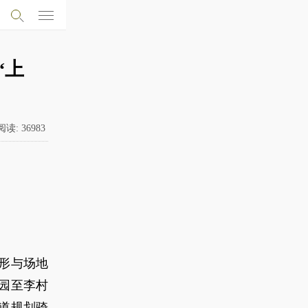
“上
阅读:
36983
地形与场地
园至李村
道规划骑