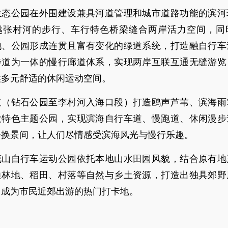
生态公园在外围建设兼具河道管理和城市道路功能的滨河
越张村河的步行、车行特色桥梁缝合两岸活力空间，同
地、公园形成连贯且富有变化的绿道系统，打造融自行车
步道为一体的慢行廊道体系，实现两岸互联互通无缝游览
供多元舒适的休闲运动空间。
道（钻石公园至李村河入海口段）打造鸥声芦苇、滨海雨
大特色主题公园，实现滨海自行车道、慢跑道、休闲漫步
步换景间，让人们尽情感受滨海风光与慢行乐趣。
花山自行车运动公园依托本地山水田园风貌，结合原有地
边林地、稻田、村落等自然与乡土资源，打造出独具郊野
，成为市民近郊出游的热门打卡地。