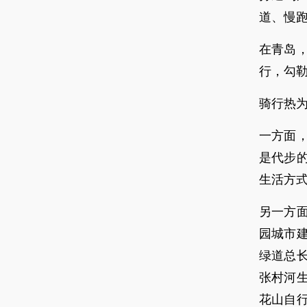
道、慢
在青岛
行，勾
骑行热
一方面
是代步
生活方
另一方
园城市建
绿道总长
张村河
花山自