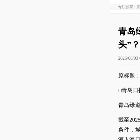
专注独家 · 
青岛
头”？
2026/06/03 
原标题：
□青岛日
青岛绿
截至20
条件，
河入海