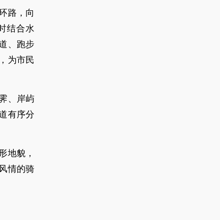
环路，向
时结合水
道、跑步
，为市民
霁、岸屿
道有序分
形地貌，
风情的骑