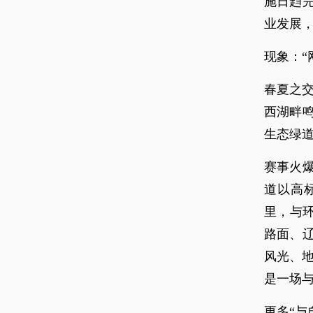
施日趋
业发展
现象：“
春夏之交
西湖畔鸣
生态绿
赛事火
道以高
里，与
路面、
风光、
是一场与
更多“与