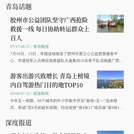
青岛话题
胶州市公益团队坚守广西抢险
救援一线 每日协助转运群众上
百人
07/15 08:37 / 青岛晚报
7月10日、13日，本报连续报道了胶州市爱之心公益慈善服务中
心、市退役军人兵锋应急救援队火速集结16名骨干队员驰援广西灾
区、奋战在抢险一线的故事，得到众多读者点赞。
游客出游兴致增长 青岛上榜境
内自驾游热门目的地TOP10
05/08 07:32 / 观海新闻
今年五一假期，60个城市的中小学集中开启“春假+五一”连休模
式，形成7至8天的超长假期。结合前拼“请4休11”或后凑“请4休1
0”的拼假方案，带动游客出游兴致增长。
深度报道