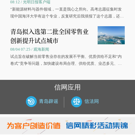
08:12 / 光明日报客户端
“新能源材料与器件领域，一直是我心之所向。高考志愿征集时发
现中国海洋大学有这个专业，反复研究后我填报了这个志愿，还真
被录取了。”今年7月，来自山西的学子郝君豪，如愿收到中国海洋
青岛拟入选第二批全国零售业
大学材料科学与工程学院材料类专业的录取通知书。
创新提升试点城市
08/04 07:25 / 观海新闻
试点旨在破解当前零售业存在的发展不平衡、优质供给不足和“内
卷式”竞争等问题，加快建设布局合理、供给优质、业态多元、智
慧便捷、竞争有序的现代零售体系。
信网应用