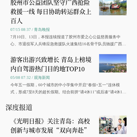
胶州市公益团队坚守广西抢险
救援一线 每日协助转运群众上
百人
07/15 08:37 / 青岛晚报
7月10日、13日，本报连续报道了胶州市爱之心公益慈善服务中
心、市退役军人兵锋应急救援队火速集结16名骨干队员驰援广西灾
区、奋战在抢险一线的故事，得到众多读者点赞。
游客出游兴致增长 青岛上榜境
内自驾游热门目的地TOP10
05/08 07:32 / 观海新闻
今年五一假期，60个城市的中小学集中开启“春假+五一”连休模
式，形成7至8天的超长假期。结合前拼“请4休11”或后凑“请4休1
0”的拼假方案，带动游客出游兴致增长。
深度报道
《光明日报》关注青岛：高校
创新与城市发展“双向奔赴”