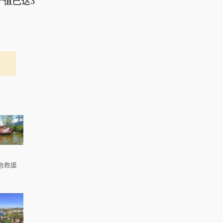
值已达3
急救援
。