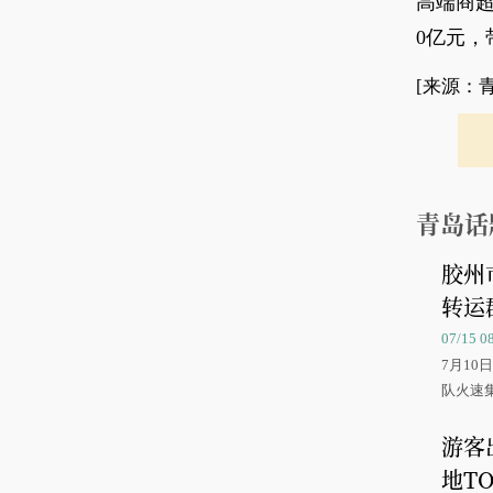
高端商
0亿元，
[来源：
青岛话
胶州
转运
07/15 
7月1
队火速
游客
地TO