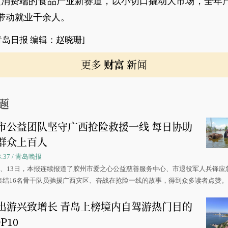
超消费端的食品产业新赛道，以小切口撬动大市场，全年产
带动就业千余人。
青岛日报 编辑：赵晓珊]
更多
财富
新闻
题
市公益团队坚守广西抢险救援一线 每日协助
群众上百人
08:37 / 青岛晚报
0日、13日，本报连续报道了胶州市爱之心公益慈善服务中心、市退役军人兵锋应
集结16名骨干队员驰援广西灾区、奋战在抢险一线的故事，得到众多读者点赞
出游兴致增长 青岛上榜境内自驾游热门目的
P10