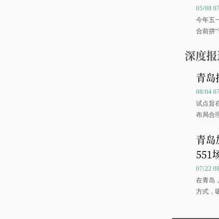
05/08 
今年五
合前拼“
深度报
青岛
08/04 
试点旨
布局合
青岛
551
07/22 
在青岛
方式，