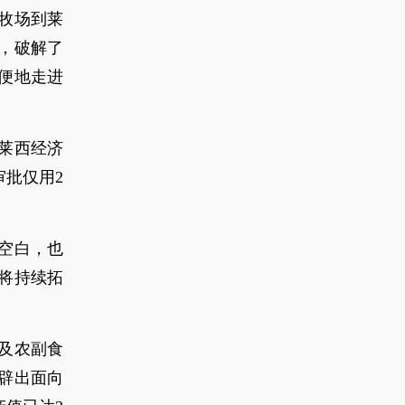
牧场到莱
，破解了
便地走进
莱西经济
批仅用2
空白，也
将持续拓
及农副食
辟出面向