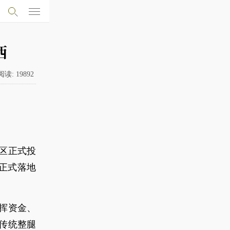
西
阅读:
19892
发区正式投
正式落地
挥资金、
传统整腿