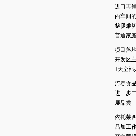
进口再
西车间
整腿难
普通家
项目落
开发区
1天全部
河赛食
进一步
展品类
依托莱
品加工