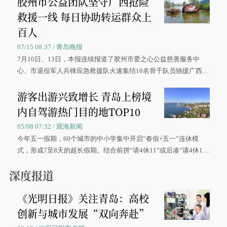
胶州市公益团队坚守广西抢险
救援一线 每日协助转运群众上
百人
07/15 08:37 / 青岛晚报
7月10日、13日，本报连续报道了胶州市爱之心公益慈善服务中
心、市退役军人兵锋应急救援队火速集结16名骨干队员驰援广西灾
区、奋战在抢险一线的故事，得到众多读者点赞。
游客出游兴致增长 青岛上榜境
内自驾游热门目的地TOP10
05/08 07:32 / 观海新闻
今年五一假期，60个城市的中小学集中开启“春假+五一”连休模
式，形成7至8天的超长假期。结合前拼“请4休11”或后凑“请4休1
0”的拼假方案，带动游客出游兴致增长。
深度报道
《光明日报》关注青岛：高校
创新与城市发展“双向奔赴”