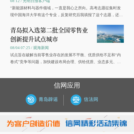
08:12 / 光明日报客户端
“新能源材料与器件领域，一直是我心之所向。高考志愿征集时发
现中国海洋大学有这个专业，反复研究后我填报了这个志愿，还真
被录取了。”今年7月，来自山西的学子郝君豪，如愿收到中国海洋
青岛拟入选第二批全国零售业
大学材料科学与工程学院材料类专业的录取通知书。
创新提升试点城市
08/04 07:25 / 观海新闻
试点旨在破解当前零售业存在的发展不平衡、优质供给不足和“内
卷式”竞争等问题，加快建设布局合理、供给优质、业态多元、智
慧便捷、竞争有序的现代零售体系。
信网应用