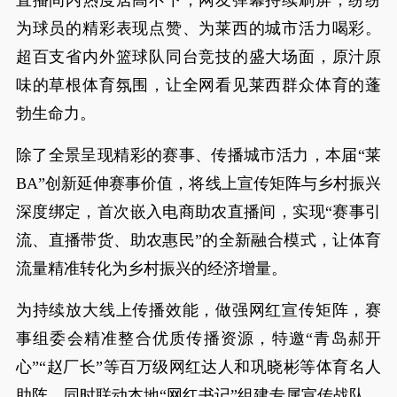
直播间内热度居高不下，网友弹幕持续刷屏，纷纷
为球员的精彩表现点赞、为莱西的城市活力喝彩。
超百支省内外篮球队同台竞技的盛大场面，原汁原
味的草根体育氛围，让全网看见莱西群众体育的蓬
勃生命力。
除了全景呈现精彩的赛事、传播城市活力，本届“莱
BA”创新延伸赛事价值，将线上宣传矩阵与乡村振兴
深度绑定，首次嵌入电商助农直播间，实现“赛事引
流、直播带货、助农惠民”的全新融合模式，让体育
流量精准转化为乡村振兴的经济增量。
为持续放大线上传播效能，做强网红宣传矩阵，赛
事组委会精准整合优质传播资源，特邀“青岛郝开
心”“赵厂长”等百万级网红达人和巩晓彬等体育名人
助阵，同时联动本地“网红书记”组建专属宣传战队，