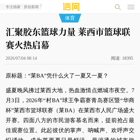
专注独家 · 原创新闻
体育
汇聚胶东篮球力量 莱西市篮球联
赛火热启幕
2026/07/04 08:14
阅读:
18395
原标题：“莱BA”凭什么火了一夏又一夏？
盛夏晚风拂过莱西大地，热血激情点燃城市夜空。7
月3日，2026年“村BA”球王争霸赛青岛赛区暨“华商
杯”莱西市篮球联赛（莱BA）在莱西市人民广场盛大
开赛。四面八方的市民游客慕名而来，提前抢占最
佳观赛位置。此起彼伏的掌声、呐喊声、欢呼声交