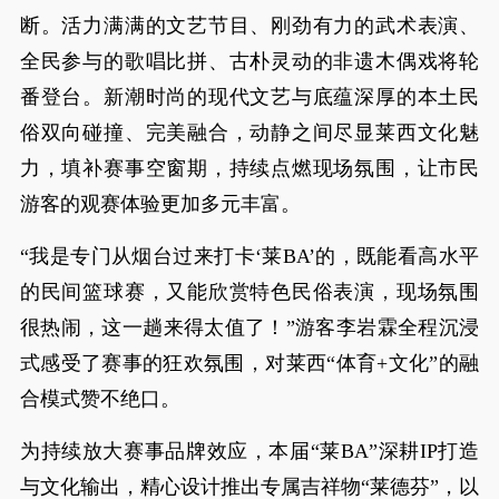
断。活力满满的文艺节目、刚劲有力的武术表演、
全民参与的歌唱比拼、古朴灵动的非遗木偶戏将轮
番登台。新潮时尚的现代文艺与底蕴深厚的本土民
俗双向碰撞、完美融合，动静之间尽显莱西文化魅
力，填补赛事空窗期，持续点燃现场氛围，让市民
游客的观赛体验更加多元丰富。
“我是专门从烟台过来打卡‘莱BA’的，既能看高水平
的民间篮球赛，又能欣赏特色民俗表演，现场氛围
很热闹，这一趟来得太值了！”游客李岩霖全程沉浸
式感受了赛事的狂欢氛围，对莱西“体育+文化”的融
合模式赞不绝口。
为持续放大赛事品牌效应，本届“莱BA”深耕IP打造
与文化输出，精心设计推出专属吉祥物“莱德芬”，以