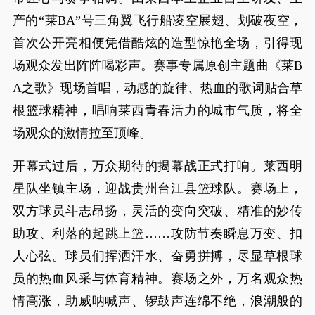
产的“莱BA”号三角翼飞行船凌空展翅、划破夜空，
首次公开亮相便凭借酷炫的造型惊艳全场，引得现
场观众发出阵阵喝彩声。赛事专属原创主题曲《莱B
A之歌》现场首唱，动感的旋律、热血的歌词贴合草
根篮球精神，唱响莱西青春活力的城市气质，将全
场观众的激情拉至顶峰。
开幕式过后，万众期待的揭幕战正式打响。莱西明
星队坐镇主场，迎战贵州台江县篮球队。赛场上，
双方球员斗志昂扬，灵活的变向突破、精准的妙传
助攻、利落的起跳上篮……攻防节奏瞬息万变、扣
人心弦。球员们挥洒汗水、奋勇拼搏，尽显草根球
员的热血风采与体育精神。赛场之外，万名观众热
情高涨，助威呐喊声、锣鼓声连绵不绝，浪潮般的