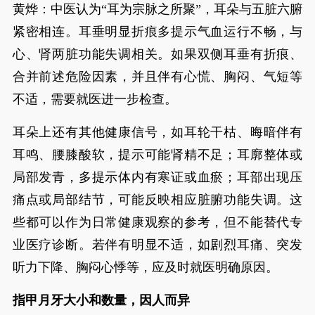
黄烨：中医认为“耳为宗脉之所聚”，耳朵与五脏六腑
紧密相连。耳垂明显折痕多提示气血运行不畅，与
心、肾两脏功能失调相关。如果双侧耳垂有折痕、
合并前述危险因素，并且伴有心慌、胸闷、气短等
不适，需要就医进一步检查。
耳朵上还有其他健康信号，如耳轮干枯、晦暗伴有
耳鸣、腰膝酸软，提示可能肾精不足；耳廓整体或
局部发青，多提示体内有寒证或血瘀；耳部出现压
痛点或局部结节，可能反映相应脏腑功能失调。这
些都可以作为日常健康观察的参考，但不能替代专
业医疗诊断。若伴有明显不适，如剧烈耳痛、突发
听力下降、胸闷心悸等，应及时就医明确原因。
指甲月牙大小和数量，因人而异