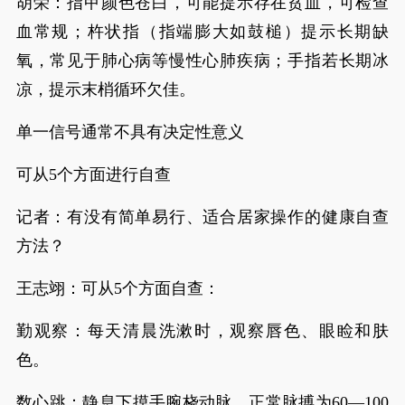
胡荣：指甲颜色苍白，可能提示存在贫血，可检查
血常规；杵状指（指端膨大如鼓槌）提示长期缺
氧，常见于肺心病等慢性心肺疾病；手指若长期冰
凉，提示末梢循环欠佳。
单一信号通常不具有决定性意义
可从5个方面进行自查
记者：有没有简单易行、适合居家操作的健康自查
方法？
王志翊：可从5个方面自查：
勤观察：每天清晨洗漱时，观察唇色、眼睑和肤
色。
数心跳：静息下摸手腕桡动脉，正常脉搏为60—100