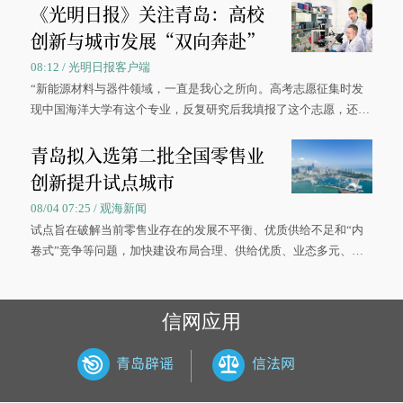
《光明日报》关注青岛：高校
创新与城市发展“双向奔赴”
08:12 / 光明日报客户端
“新能源材料与器件领域，一直是我心之所向。高考志愿征集时发
现中国海洋大学有这个专业，反复研究后我填报了这个志愿，还真
被录取了。”今年7月，来自山西的学子郝君豪，如愿收到中国海洋
青岛拟入选第二批全国零售业
大学材料科学与工程学院材料类专业的录取通知书。
创新提升试点城市
08/04 07:25 / 观海新闻
试点旨在破解当前零售业存在的发展不平衡、优质供给不足和“内
卷式”竞争等问题，加快建设布局合理、供给优质、业态多元、智
慧便捷、竞争有序的现代零售体系。
信网应用