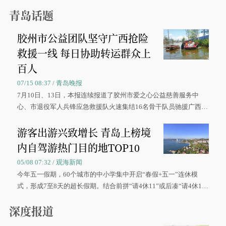
青岛话题
胶州市公益团队坚守广西抢险
救援一线 每日协助转运群众上
百人
07/15 08:37 / 青岛晚报
7月10日、13日，本报连续报道了胶州市爱之心公益慈善服务中
心、市退役军人兵锋应急救援队火速集结16名骨干队员驰援广西灾
区、奋战在抢险一线的故事，得到众多读者点赞。
游客出游兴致增长 青岛上榜境
内自驾游热门目的地TOP10
05/08 07:32 / 观海新闻
今年五一假期，60个城市的中小学集中开启“春假+五一”连休模
式，形成7至8天的超长假期。结合前拼“请4休11”或后凑“请4休1
0”的拼假方案，带动游客出游兴致增长。
深度报道