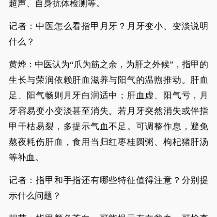
超声、自身抗体检测等。
记者：中医怎么看指甲月牙？月牙变小、变淡说明
什么？
黄烨：中医认为“爪为筋之余，为肝之外候”，指甲的
生长与荣润依赖肝血滋养与阳气的温煦推动。肝血
足、阳气畅则月牙白润适中；肝血虚、阳气亏，月
牙容易变小变淡甚至消失。若月牙突然消失或伴指
甲干枯易裂，多提示气血不足。可调整作息，避免
熬夜耗伤肝血，食用当归红枣桂圆粥、枸杞猪肝汤
等补血。
记者：指甲和手指还有哪些特征值得注意？分别提
示什么问题？