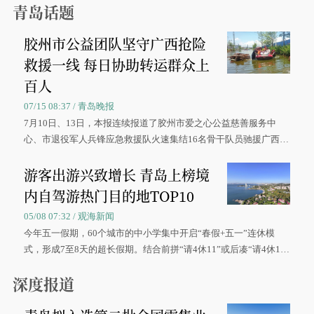
青岛话题
胶州市公益团队坚守广西抢险
救援一线 每日协助转运群众上
百人
07/15 08:37 / 青岛晚报
7月10日、13日，本报连续报道了胶州市爱之心公益慈善服务中
心、市退役军人兵锋应急救援队火速集结16名骨干队员驰援广西灾
区、奋战在抢险一线的故事，得到众多读者点赞。
游客出游兴致增长 青岛上榜境
内自驾游热门目的地TOP10
05/08 07:32 / 观海新闻
今年五一假期，60个城市的中小学集中开启“春假+五一”连休模
式，形成7至8天的超长假期。结合前拼“请4休11”或后凑“请4休1
0”的拼假方案，带动游客出游兴致增长。
深度报道