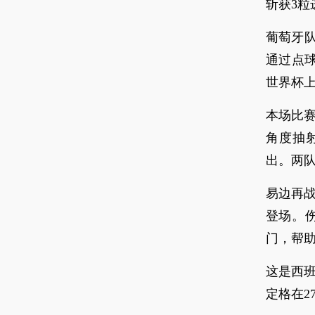
斩获3粒
葡萄牙队
通过点球
世界杯上
本场比
角度抽
出。两
易边再战
登场。
门，帮助
这是西
定格在2