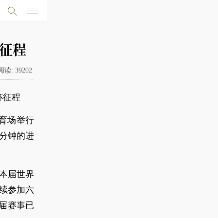
杯征程
阅读:
39202
杯征程
体育场举行
1分钟的进
，本届世界
连续参加六
届赛事已