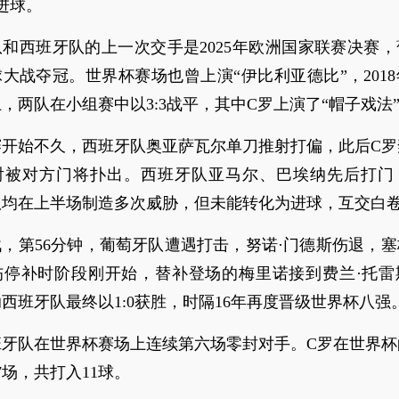
进球。
和西班牙队的上一次交手是2025年欧洲国家联赛决赛
大战夺冠。世界杯赛场也曾上演“伊比利亚德比”，201
，两队在小组赛中以3:3战平，其中C罗上演了“帽子戏法
赛开始不久，西班牙队奥亚萨瓦尔单刀推射打偏，此后C罗
射被对方门将扑出。西班牙队亚马尔、巴埃纳先后打门
队均在上半场制造多次威胁，但未能转化为进球，互交白
，第56分钟，葡萄牙队遭遇打击，努诺·门德斯伤退，
伤停补时阶段刚开始，替补登场的梅里诺接到费兰·托雷
西班牙队最终以1:0获胜，时隔16年再度晋级世界杯八强
班牙队在世界杯赛场上连续第六场零封对手。C罗在世界杯
7场，共打入11球。