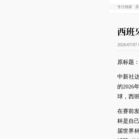
专注独家 · 
西班
2026/07/07 
原标题：
中新社达
的202
球，西班
在赛前发
杯是自己
届世界