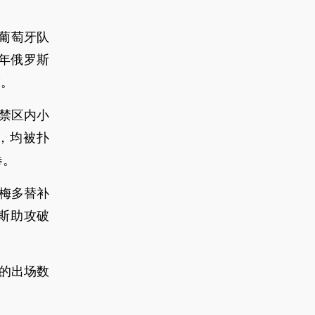
，葡萄牙队
8年俄罗斯
”。
禁区内小
，均被扑
卷。
塞梅多替补
斯助攻破
。
的出场数