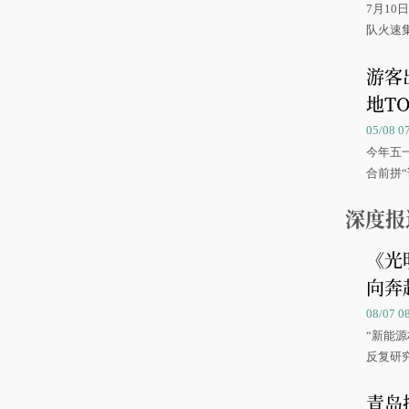
7月1
队火速
游客
地TO
05/08 
今年五
合前拼“
深度报
《光
向奔
08/07
“新能
反复研
中国海
青岛