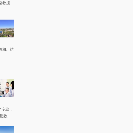
急救援
。
假期。结
个专业，
如愿收到