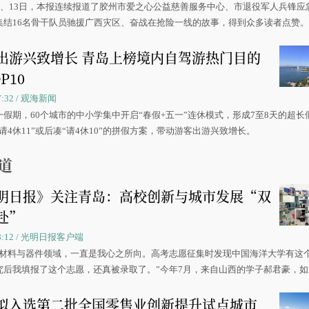
0日、13日，本报连续报道了胶州市爱之心公益慈善服务中心、市退役军人兵锋应
集结16名骨干队员驰援广西灾区、奋战在抢险一线的故事，得到众多读者点赞
出游兴致增长 青岛上榜境内自驾游热门目的
P10
07:32 / 观海新闻
一假期，60个城市的中小学集中开启“春假+五一”连休模式，形成7至8天的超长
请4休11”或后凑“请4休10”的拼假方案，带动游客出游兴致增长。
道
明日报》关注青岛：高校创新与城市发展“双
赴”
 08:12 / 光明日报客户端
源材料与器件领域，一直是我心之所向。高考志愿征集时发现中国海洋大学有这
究后我填报了这个志愿，还真被录取了。”今年7月，来自山西的学子郝君豪，
洋大学材料科学与工程学院材料类专业的录取通知书。
拟入选第二批全国零售业创新提升试点城市