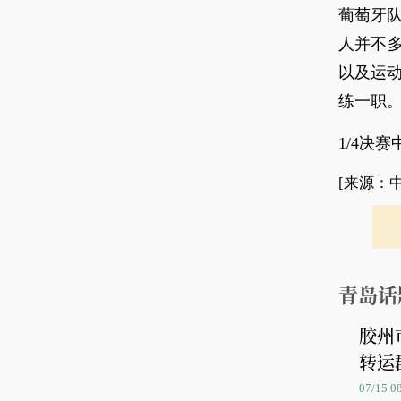
葡萄牙队
人并不
以及运
练一职
1/4决
[来源：
青岛话
胶州
转运
07/15 