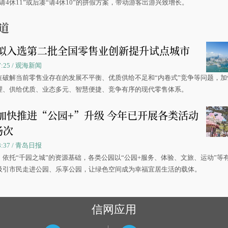
请4休11”或后凑“请4休10”的拼假方案，带动游客出游兴致增长。
道
拟入选第二批全国零售业创新提升试点城市
07:25 / 观海新闻
在破解当前零售业存在的发展不平衡、优质供给不足和“内卷式”竞争等问题，加
理、供给优质、业态多元、智慧便捷、竞争有序的现代零售体系。
加快推进“公园+”升级 今年已开展各类活动
场次
08:37 / 青岛日报
，依托“千园之城”的资源基础，各类公园以“公园+服务、体验、文旅、运动”等
吸引市民走进公园、乐享公园，让绿色空间成为幸福宜居生活的载体。
信网应用