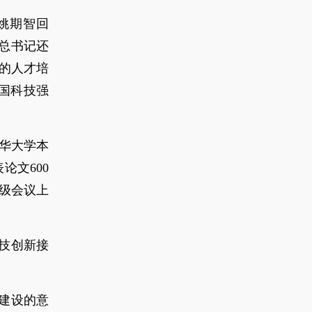
姚期智回
总书记还
平的人才培
国科技强
清华大学本
论文600
顶级会议上
技创新接
风建设的意