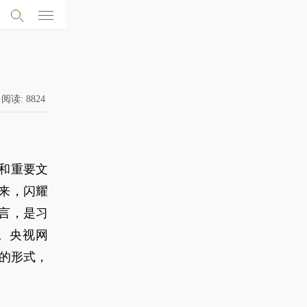
阅读:
8824
和重要文
来，闪耀
言，是习
。央视网
”的形式，