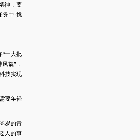
精神，要
务中‘挑
“一大批
风貌”，
科技实现
新需要年轻
35岁的青
轻人的事