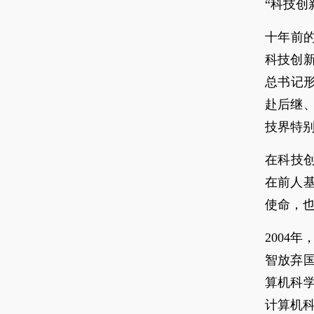
“科技创
十年前
科技创
总书记
赴后继
技界特
在科技
在前人
使命，
2004
智放弃
算机科
计算机