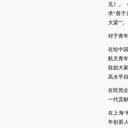
见》。
求“善
大梁’”。
对于青年
在给中
航天青
鼓励大
高水平自
在民营企
一代贡献
在上海“
年创新