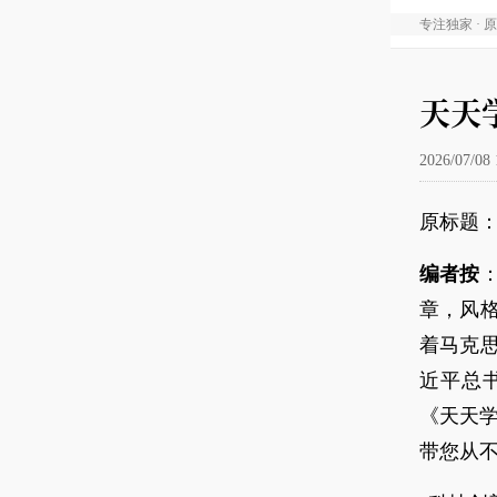
专注独家 · 
天天学
2026/07/08 
原标题：
编者按
章，风
着马克
近平总
《天天学
带您从