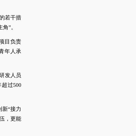
用的若干措
主角”。
任项目负责
的青年人承
研发人员
过500
创新“接力
伍，更能