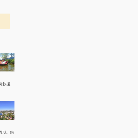
急救援
。
假期。结