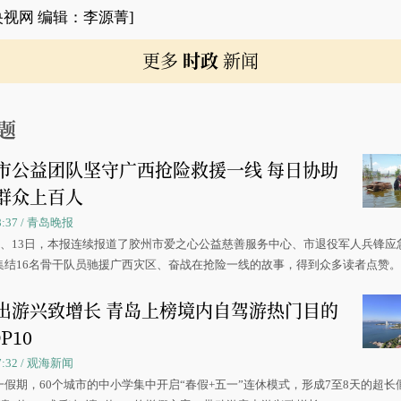
央视网 编辑：李源菁]
更多
时政
新闻
题
市公益团队坚守广西抢险救援一线 每日协助
群众上百人
08:37 / 青岛晚报
0日、13日，本报连续报道了胶州市爱之心公益慈善服务中心、市退役军人兵锋应
集结16名骨干队员驰援广西灾区、奋战在抢险一线的故事，得到众多读者点赞
出游兴致增长 青岛上榜境内自驾游热门目的
P10
07:32 / 观海新闻
一假期，60个城市的中小学集中开启“春假+五一”连休模式，形成7至8天的超长