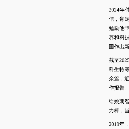
202
信，肯
勉励他“
养和科
国作出新
截至20
科生特等
余篇，近
作报告
给姚期
力棒，
2019