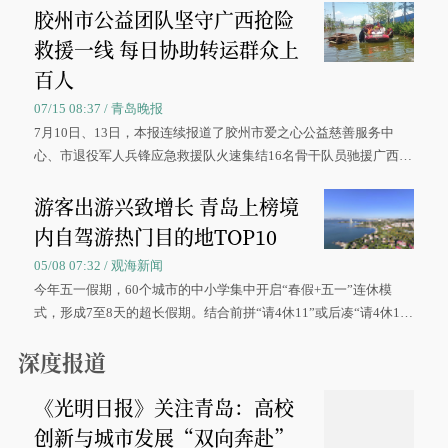
胶州市公益团队坚守广西抢险
救援一线 每日协助转运群众上
百人
07/15 08:37 / 青岛晚报
7月10日、13日，本报连续报道了胶州市爱之心公益慈善服务中
心、市退役军人兵锋应急救援队火速集结16名骨干队员驰援广西灾
区、奋战在抢险一线的故事，得到众多读者点赞。
游客出游兴致增长 青岛上榜境
内自驾游热门目的地TOP10
05/08 07:32 / 观海新闻
今年五一假期，60个城市的中小学集中开启“春假+五一”连休模
式，形成7至8天的超长假期。结合前拼“请4休11”或后凑“请4休1
0”的拼假方案，带动游客出游兴致增长。
深度报道
《光明日报》关注青岛：高校
创新与城市发展“双向奔赴”