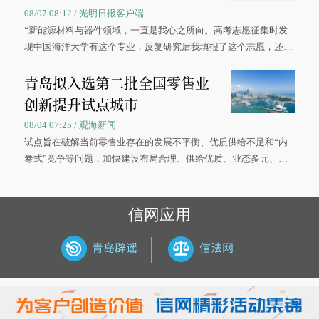
08/07 08:12 / 光明日报客户端
“新能源材料与器件领域，一直是我心之所向。高考志愿征集时发
现中国海洋大学有这个专业，反复研究后我填报了这个志愿，还真
被录取了。”今年7月，来自山西的学子郝君豪，如愿收到中国海洋
青岛拟入选第二批全国零售业
大学材料科学与工程学院材料类专业的录取通知书。
创新提升试点城市
08/04 07:25 / 观海新闻
试点旨在破解当前零售业存在的发展不平衡、优质供给不足和“内
卷式”竞争等问题，加快建设布局合理、供给优质、业态多元、智
慧便捷、竞争有序的现代零售体系。
信网应用