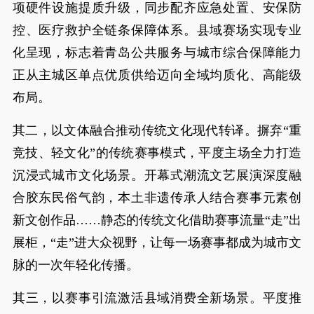
项硬件设施提质升级，同步配齐应急处置、安保防
控、医疗救护全链条保障体系。县域赛场实现专业
化呈现，标志着青岛公共服务与城市综合保障能力
正从主城区单点优质供给迈向全域均质化、高能级
布局。
其二，以文体融合推动传统文化现代转译。摒弃“重
竞技、轻文化”的传统赛事模式，平度主场全力打造
沉浸式城市文化场景。开幕式潮流文艺展演深度融
合胶东民俗气韵，本土非遗传承人结合赛事元素创
新文创作品……静态的传统文化借助赛事流量“走”出
展柜，“走”进大众视野，让每一场赛事都成为城市文
脉的一次年轻化传播。
其三，以赛事引流激活县域消费全新场景。平度推