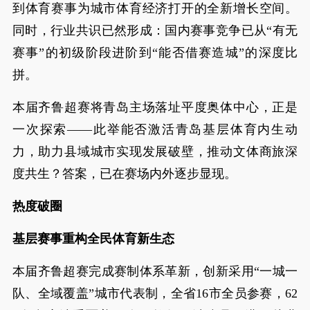
到体育赛事为城市体育经济打开的全新增长空间。
同时，行业共识已然形成：国内赛事竞争已从“有无
赛事”的初级阶段进阶到“能否借赛造城”的深度比
拼。
本届齐鲁超赛将青岛主场落址平度奥体中心，正是
一次探索——此举能否激活青岛基层体育内生动
力，助力县域城市实现发展破壁，推动文体商旅深
度共生？答案，已在赛场内外逐步显现。
热度破圈
基层赛事重构全民体育新生态
本届齐鲁超赛完成赛制体系革新，创新采用“一城一
队、全域覆盖”城市代表制，全省16市全员参赛，62