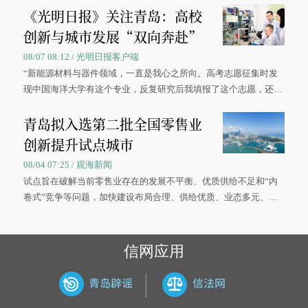
《光明日报》关注青岛：高校
创新与城市发展“双向奔赴”
08/07 08:12 / 光明日报客户端
“新能源材料与器件领域，一直是我心之所向。高考志愿征集时发
现中国海洋大学有这个专业，反复研究后我填报了这个志愿，还真
被录取了。”今年7月，来自山西的学子郝君豪，如愿收到中国海洋
青岛拟入选第二批全国零售业
大学材料科学与工程学院材料类专业的录取通知书。
创新提升试点城市
08/04 07:25 / 观海新闻
试点旨在破解当前零售业存在的发展不平衡、优质供给不足和“内
卷式”竞争等问题，加快建设布局合理、供给优质、业态多元、智
慧便捷、竞争有序的现代零售体系。
信网应用