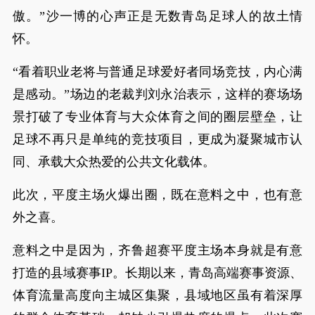
傲。”沙一博的心声正是无数青岛足球人的故土情
怀。
“看着职业老将与普通足球爱好者同场竞技，内心满
是感动。”场边的老裁判刘永治表示，这样的赛场场
景打破了专业体育与大众体育之间的圈层壁垒，让
足球不再只是单纯的竞技项目，更成为凝聚城市认
同、承载大众热爱的公共文化载体。
此次，平度主场火爆出圈，既在意料之中，也有意
外之喜。
意料之中是因为，齐鲁超赛平度主场本身就是有意
打造的县域赛事IP。长期以来，青岛高端赛事资源、
体育流量高度向主城区集聚，县域地区虽有着深厚