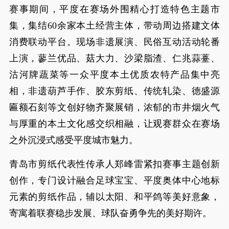
赛事期间，平度在赛场外围精心打造特色主题市
集，集结60余家本土经营主体，带动周边搭建文体
消费联动平台。现场非遗展演、民俗互动活动轮番
上演，蓼兰优品、菇大力、沙梁脂渣、仁兆蒜薹、
沽河牌蔬菜等一众平度本土优质农特产品集中亮
相，非遗葫芦手作、胶东剪纸、传统轧染、德盛源
匾额石刻等文创好物齐聚展销，浓郁的市井烟火气
与厚重的本土文化感交织相融，让观赛群众在赛场
之外沉浸式感受平度城市魅力。
青岛市剪纸代表性传承人郑峰雷紧扣赛事主题创新
创作，专门设计融合足球宝宝、平度奥体中心地标
元素的剪纸作品，辅以太阳、和平鸽等美好意象，
寄寓着联赛稳步发展、球队奋勇争先的美好期许。