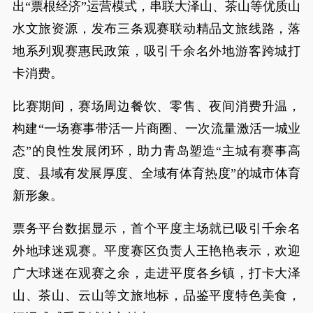
出“票根经济”运营模式，串联大泽山、茶山等优质山
水文旅资源，发布三条观赛联动精品文旅线路，落
地系列观赛惠民政策，吸引千余名外地游客跨城打
卡消费。
比赛期间，赛场周边餐饮、零售、夜间消费升温，
构建“一场赛事带活一片商圈、一次流量激活一城业
态”的良性发展闭环，助力青岛塑造“主城有赛事高
度、县域有发展厚度、全域有体育热度”的城市体育
新形象。
票务平台数据显示，首个平度主场就已吸引千余名
外地球迷观赛。平度赛区负责人王艳艳表示，欢迎
广大球迷在观赛之余，走进平度各乡镇，打卡大泽
山、茶山、云山等文旅地标，品鉴平度特色美食，