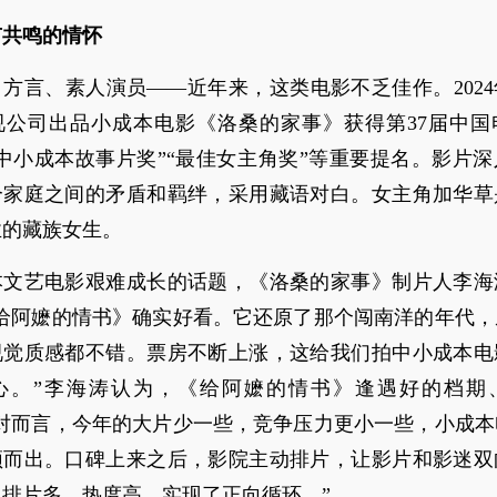
有共鸣的情怀
方言、素人演员——近年来，这类电影不乏佳作。202
视公司出品小成本电影《洛桑的家事》获得第37届中国
中小成本故事片奖”“最佳女主角奖”等重要提名。影片
个家庭之间的矛盾和羁绊，采用藏语对白。女主角加华草
业的藏族女生。
本文艺电影艰难成长的话题，《洛桑的家事》制片人李海
《给阿嬷的情书》确实好看。它还原了那个闯南洋的年代，
视觉质感都不错。票房不断上涨，这给我们拍中小成本电
心。”李海涛认为，《给阿嬷的情书》逢遇好的档期
相对而言，今年的大片少一些，竞争压力更小一些，小成本
颖而出。口碑上来之后，影院主动排片，让影片和影迷双
排片多、热度高，实现了正向循环。”