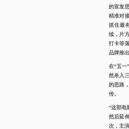
的宣发
精准对
抓住最
续，片
打卡等
品牌推出
在“五
然杀入
的思路
传。
“这部
然后延
次，主