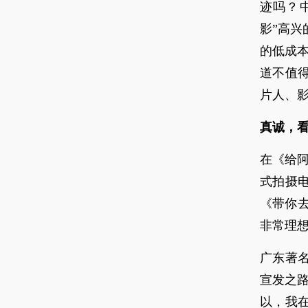
迹吗？
影”高
的低成本
道不值
片人、影
真诚，
在《给阿
式拍摄电
《带你去
非常理
广东著
宣发之
以，我