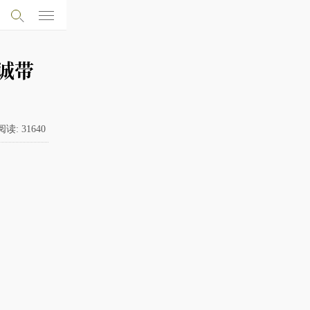
诚带
阅读:
31640