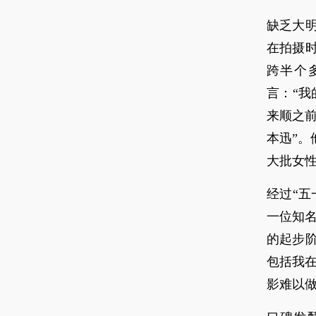
缺乏大
在拍摄
跨半个
言：“
来顺之
本迅”
大批女
经过“
一位知名
的起步
包括我在
影难以做