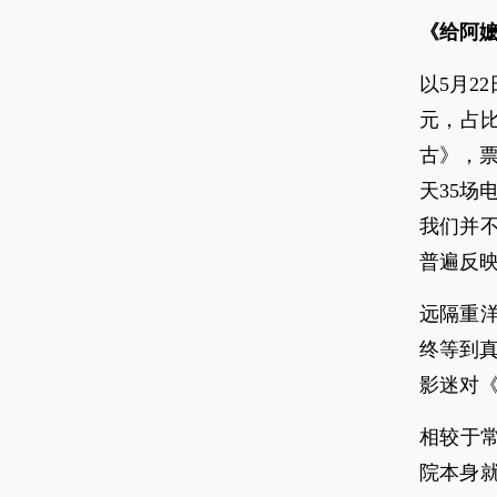
《给阿
以5月2
元，占
古》，票
天35场
我们并不
普遍反
远隔重
终等到真
影迷对
相较于
院本身