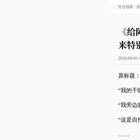
专注独家 · 
《给
来特
2026/06/01 
原标题：
“我的干
“我旁边
“这是自
……