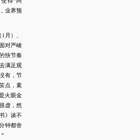
使得“阿
，业界预
。
（1月）、
）。面对严峻
的快节奏
去满足观
没有，节
笑点，素
是火眼金
很虚，然
书》谈不
分钟都舍
”