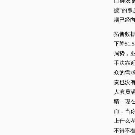
口碑发
嬷”的
期已经向
拓普数据
下降51.
局势，
手法靠
众的需
奏也没
人演员
睛，现
而，当
上什么
不得不