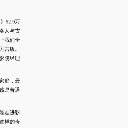
52.9万
洛人与古
：“我们全
汕方言版。
”影院经理
家庭，最
应该是普通
能走进影
这样的奇