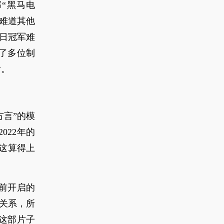
“黑马电
难道其他
当日冠军难
了多位制
考。
方言”的模
022年的
，这算得上
前开启的
关系，所
这部片子