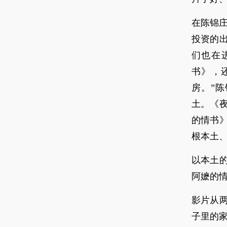
在陈锦
投资的
们也在
书》，
房。”
土。《
的情书
根本土、
以本土
阿嬷的
影片从
子里的家