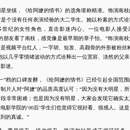
明星坐镇，《给阿嬷的情书》的选角堪称精准。饰演南枝
时是个没有任何表演经验的大二学生。她以朴素的方式诠
多世纪的女性角色，直击影迷内心。一位电影人接受
我的朋友看了南枝，感觉像是最早期的章子怡。”饰演南枝
前是视频平台红人，一字胡、短发、高颧骨的外形被粉丝称
。他以几乎零情绪波动的方式诠释出一位宽容、淡然的父亲
性影迷。
五一”档的口碑发酵，《给阿嬷的情书》已经引起全国范围
制片人对“阿嬷”的品质高度认可：“因为没有大明星，
阶段非常困难；也是因为没有明星，大家会发现它确实太
电影学院的‘00后’学生们也觉得它很好看、很感人。这
到的真诚。”