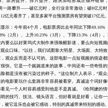
酵、票房提升、排片提升、路演加站形成正循环链条，
票房一路攀升——破亿元时，全行业非常激动；破8亿元时
12亿元看齐了，甚至多家平台预测票房有望突破17亿元
显示：今年前4个月，电影票房比去年同比下降69.16%
58%（2月）、上升10.23%（3月）、下降13.3%（4月
业内要么以好莱坞式大制作来强唤醒影迷，要么向短视频
近观众口味。“以往，我们试图靠大明星、大场面、大特效
求，观众反而是不认可的。这部电影一点短视频的痕迹都
有很快。它是一个娓娓道来的故事，中间还有一些奇怪的
满脸都是没有被污染过的样子。”这位制片人表示，“观众
在的电影要玩什么套路非常容易被看穿。真诚这个词好像
你看见一个人时容易感受到他是不是真诚。《给阿嬷的情
花哨的技巧、技法、镜头语言，但好看就是好看，让你一
看，被它逗乐也会被它感动，特别的真诚带来特别的感动。