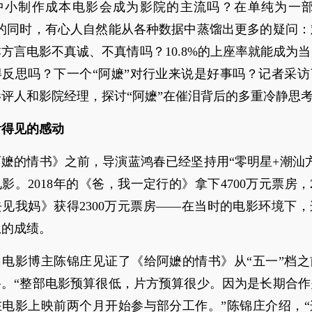
中小制作成本电影会成为影院的主流吗？在单纯为一部
兴的同时，有心人自然能从各种数据中蒸馏出更多的疑问：
方言电影不真诚、不真情吗？10.8%的上座率就能成为
得反思吗？下一个“阿嬷”对行业来说是好事吗？记者采访
评人和影院经理，探讨“阿嬷”在催泪背后的多重冷静思
看得见的感动
嬷的情书》之前，导演蓝鸿春已经坚持用“零明星+潮汕
影。2018年的《爸，我一定行的》拿下4700万元票房，2
见我妈》获得2300万元票房——在当时的电影环境下
想的成绩。
名电影博主陈锦庄见证了《给阿嬷的情书》从“五一”档之
路。“整部电影预算很低，片方预算很少。因为是长期合作
在电影上映前两个月开始参与部分工作。”陈锦庄介绍，“