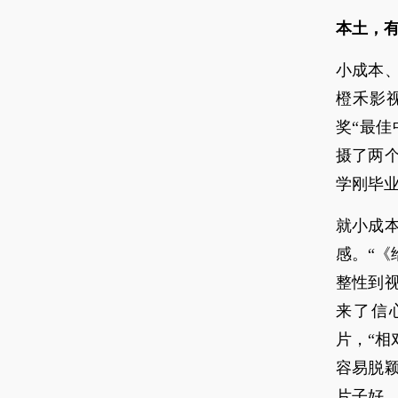
本土，
小成本、
橙禾影
奖“最佳
摄了两
学刚毕
就小成
感。“
整性到
来了信
片，“
容易脱
片子好、