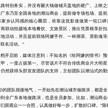
思路特别务实，并没有砸大钱做铺天盖地的硬广。上映之
接广东乃至全国各地的潮汕商会，提前做专场包场、提前
有家乡认同感的核心圈层，依靠这批影迷做第一轮口碑
方再联动拍摄地本地餐饮、文旅景区，推出凭票根享折扣
落地活动，并且提前联络阿嬷手作、一杯潮茶、英歌魂等
联名活动。”
一”档开启前，媒体注意到：不知名的《给阿嬷的情书》预
三甲，一度占据第一。尽管该片不符合传统商业片大明星
，仍然获得头部宣发团队的支持，主创团队以潮汕式的勤
电影的团队很接地气，一开始先在潮汕城市做路演，都是全
伸到全广东各地做路演，也是全员参加。比如，潮汕商会
演们跟观众一一合照，认真做好每一步，扩散好口碑。”陈