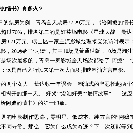
嬷的情书》有多火？
2日的票房为例，青岛全天票房72.29万元，《给阿嬷的情书》
比超过70%，排名第二的是好莱坞电影《星球大战：曼达
房9.21万元。崂山区一家主流影城经理接受采访时表示
电影，20场给了‘阿嬷’，其中10场是普通话版，10场是潮
是场次最多的，青岛一家影城全天场次都给了‘阿嬷’。
映：这是自己入行以来第一次大面积排映潮汕方言电影。
洋的两个女人，长达数十年误会，潮汕式的坚忍托起两个
相揭开的那一天。“好哭”“潮汕好美”“爱情故事”……这
《给阿嬷的情书》的第一印象。
常见的电影制作思路，零明星、低成本、纯方言的“阿嬷”
就不同寻常。那么，它为什么成为奇迹？下一次还能等到