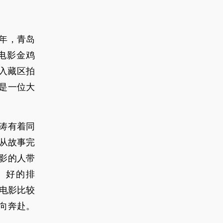
4年，青岛
电影金鸡
深入藏区拍
是一位大
涛有着同
从故事完
影的人带
、好的排
电影比较
向奔赴。