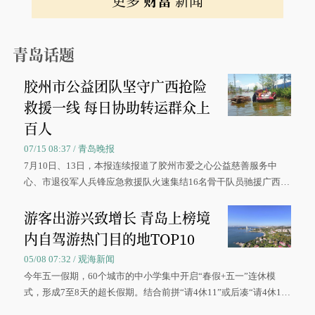
更多
财富
新闻
青岛话题
胶州市公益团队坚守广西抢险
救援一线 每日协助转运群众上
百人
07/15 08:37 / 青岛晚报
7月10日、13日，本报连续报道了胶州市爱之心公益慈善服务中
心、市退役军人兵锋应急救援队火速集结16名骨干队员驰援广西灾
区、奋战在抢险一线的故事，得到众多读者点赞。
游客出游兴致增长 青岛上榜境
内自驾游热门目的地TOP10
05/08 07:32 / 观海新闻
今年五一假期，60个城市的中小学集中开启“春假+五一”连休模
式，形成7至8天的超长假期。结合前拼“请4休11”或后凑“请4休1
0”的拼假方案，带动游客出游兴致增长。