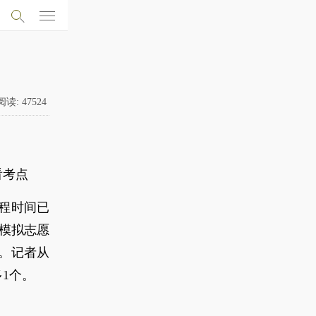
阅读:
47524
看考点
流程时间已
起模拟志愿
愿。记者从
1个。