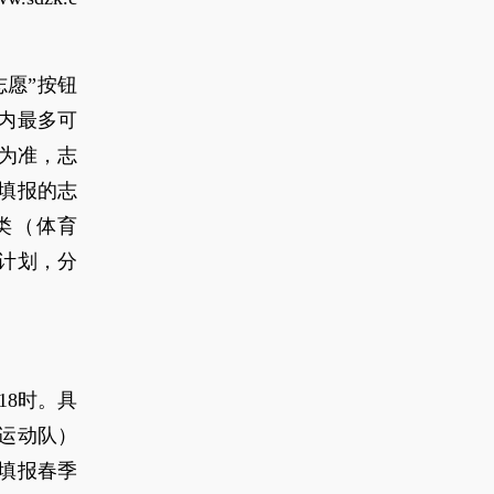
愿”按钮
内最多可
为准，志
填报的志
类（体育
计划，分
18时。具
平运动队）
填报春季