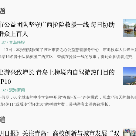
题
市公益团队坚守广西抢险救援一线 每日协助
群众上百人
08:37 / 青岛晚报
0日、13日，本报连续报道了胶州市爱之心公益慈善服务中心、市退役军人兵锋应
集结16名骨干队员驰援广西灾区、奋战在抢险一线的故事，得到众多读者点赞
出游兴致增长 青岛上榜境内自驾游热门目的
P10
07:32 / 观海新闻
一假期，60个城市的中小学集中开启“春假+五一”连休模式，形成7至8天的超长
请4休11”或后凑“请4休10”的拼假方案，带动游客出游兴致增长。
道
明日报》关注青岛：高校创新与城市发展“双