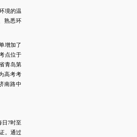
边环境的温
置、熟悉环
简单增加了
考点位于
省青岛第
为高考考
济南路中
每日7时至
考证。通过