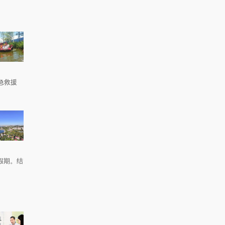
急救援
。
假期。结