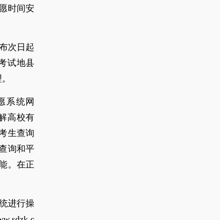
愿时间安
公布次日起
考试地县
理。
愿系统网
真了解高校有
便考生查询
查询和平
能。在正
系统进行操
sdzk.c