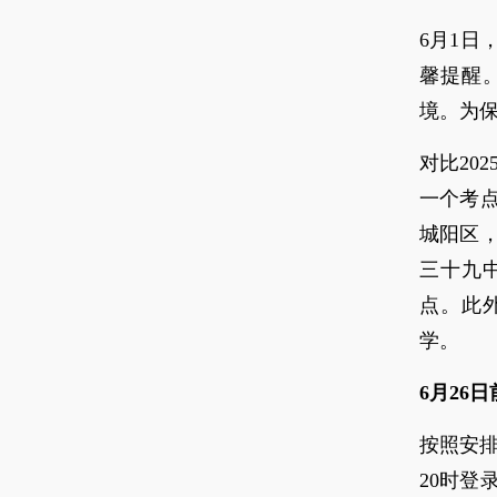
6月1日
馨提醒。
境。为
对比20
一个考
城阳区
三十九
点。此
学。
6月26
按照安排
20时登