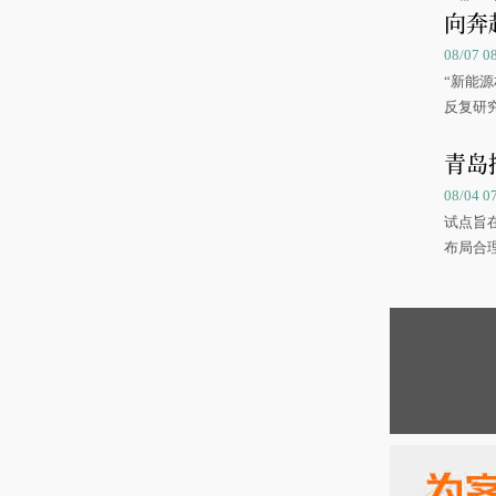
向奔
08/07
“新能
反复研
中国海
青岛
08/04 
试点旨
布局合