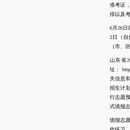
准考证
排以及
6月26
2日（
（市、
山东省
址： ht
关信息和
招生计
行志愿
式填报
填报志愿
作练习。正