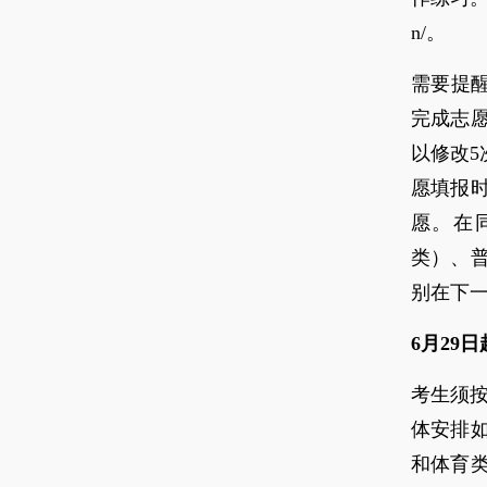
n/。
需要提
完成志
以修改
愿填报
愿。在
类）、
别在下
6月29
考生须按
体安排如
和体育