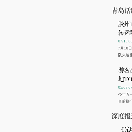
青岛话
胶州
转运
07/15 
7月1
队火速
游客
地TO
05/08 
今年五
合前拼“
深度报
《光