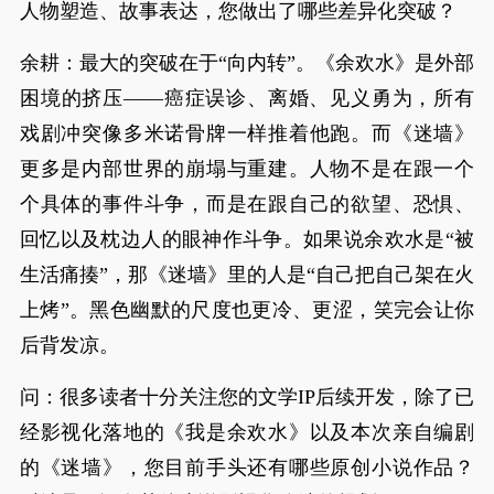
人物塑造、故事表达，您做出了哪些差异化突破？
余耕：最大的突破在于“向内转”。《余欢水》是外部
困境的挤压——癌症误诊、离婚、见义勇为，所有
戏剧冲突像多米诺骨牌一样推着他跑。而《迷墙》
更多是内部世界的崩塌与重建。人物不是在跟一个
个具体的事件斗争，而是在跟自己的欲望、恐惧、
回忆以及枕边人的眼神作斗争。如果说余欢水是“被
生活痛揍”，那《迷墙》里的人是“自己把自己架在火
上烤”。黑色幽默的尺度也更冷、更涩，笑完会让你
后背发凉。
问：很多读者十分关注您的文学IP后续开发，除了已
经影视化落地的《我是余欢水》以及本次亲自编剧
的《迷墙》，您目前手头还有哪些原创小说作品？