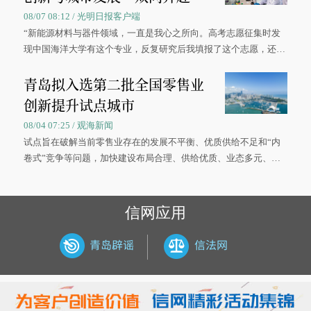
08/07 08:12 / 光明日报客户端
“新能源材料与器件领域，一直是我心之所向。高考志愿征集时发
现中国海洋大学有这个专业，反复研究后我填报了这个志愿，还真
被录取了。”今年7月，来自山西的学子郝君豪，如愿收到中国海洋
青岛拟入选第二批全国零售业
大学材料科学与工程学院材料类专业的录取通知书。
创新提升试点城市
08/04 07:25 / 观海新闻
试点旨在破解当前零售业存在的发展不平衡、优质供给不足和“内
卷式”竞争等问题，加快建设布局合理、供给优质、业态多元、智
慧便捷、竞争有序的现代零售体系。
信网应用