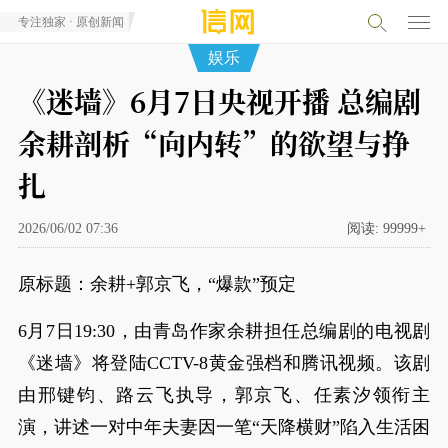
专注独家 · 原创新闻
娱乐
《迷墙》6月7日央视开播 总编剧
余耕剖析“向内转”的欲望与挣
扎
2026/06/02 07:36
阅读:
99999+
原标题：余耕+郭京飞，“爆款”预定
6月7日19:30，由青岛作家余耕担任总编剧的电视剧
《迷墙》将登陆CCTV-8黄金强档和腾讯视频。该剧
由邢键钧、路云飞执导，郭京飞、任素汐领衔主
演，讲述一对中年夫妻因一笔“天降横财”陷入生活困