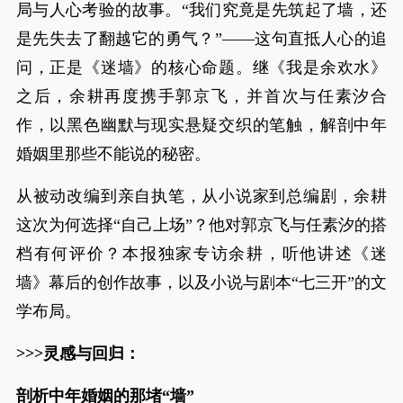
局与人心考验的故事。“我们究竟是先筑起了墙，还
是先失去了翻越它的勇气？”——这句直抵人心的追
问，正是《迷墙》的核心命题。继《我是余欢水》
之后，余耕再度携手郭京飞，并首次与任素汐合
作，以黑色幽默与现实悬疑交织的笔触，解剖中年
婚姻里那些不能说的秘密。
从被动改编到亲自执笔，从小说家到总编剧，余耕
这次为何选择“自己上场”？他对郭京飞与任素汐的搭
档有何评价？本报独家专访余耕，听他讲述《迷
墙》幕后的创作故事，以及小说与剧本“七三开”的文
学布局。
>>>灵感与回归：
剖析中年婚姻的那堵“墙”