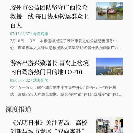
胶州市公益团队坚守广西抢险
救援一线 每日协助转运群众上
百人
07/15 08:37 / 青岛晚报
7月10日、13日，本报连续报道了胶州市爱之心公益慈善服务中
心、市退役军人兵锋应急救援队火速集结16名骨干队员驰援广西灾
区、奋战在抢险一线的故事，得到众多读者点赞。
游客出游兴致增长 青岛上榜境
内自驾游热门目的地TOP10
05/08 07:32 / 观海新闻
今年五一假期，60个城市的中小学集中开启“春假+五一”连休模
式，形成7至8天的超长假期。结合前拼“请4休11”或后凑“请4休1
0”的拼假方案，带动游客出游兴致增长。
深度报道
《光明日报》关注青岛：高校
创新与城市发展“双向奔赴”