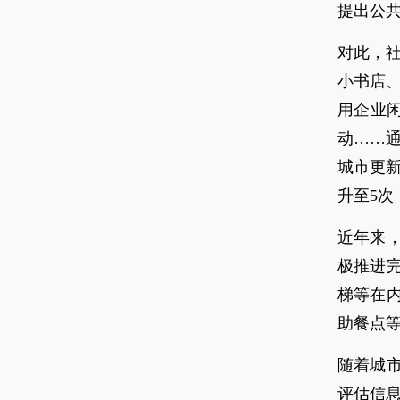
提出公
对此，社
小书店、
用企业
动……
城市更
升至5次
近年来
极推进
梯等在
助餐点
随着城
评估信