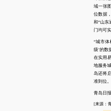
域一张图
位数据
和“山东
门均可
“城市体
级’的
在实用
地服务
岛还将
准到位
青岛日报
[来源：