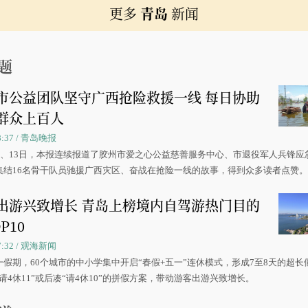
更多
青岛
新闻
题
市公益团队坚守广西抢险救援一线 每日协助
群众上百人
08:37 / 青岛晚报
0日、13日，本报连续报道了胶州市爱之心公益慈善服务中心、市退役军人兵锋应
集结16名骨干队员驰援广西灾区、奋战在抢险一线的故事，得到众多读者点赞
出游兴致增长 青岛上榜境内自驾游热门目的
P10
07:32 / 观海新闻
一假期，60个城市的中小学集中开启“春假+五一”连休模式，形成7至8天的超长
请4休11”或后凑“请4休10”的拼假方案，带动游客出游兴致增长。