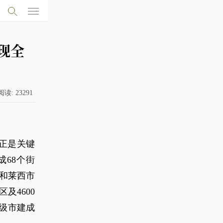
现全
阅读:
23291
检正是关键
成68个街
区和莱西市
及4600
级市建成