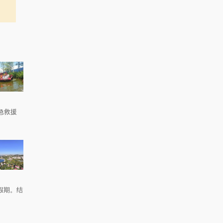
急救援
。
假期。结