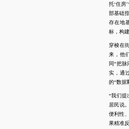
托‘住房
部基础
存在地
标，构建
穿梭在
来，他
同“把
实，通
的“数据
“我们
居民说
便利性
果精准反