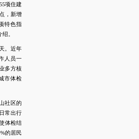
55项住建
点，新增
项特色指
介绍。
天。近年
作人员一
业多方核
城市体检
山社区的
日常出行
使体检结
8%的居民