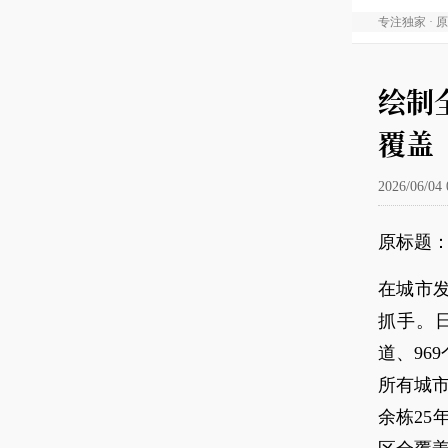
专注独家 · 
绘制
覆盖
2026/06/04 
原标题
在城市发
抓手。日
道、96
所有城市
余栋2