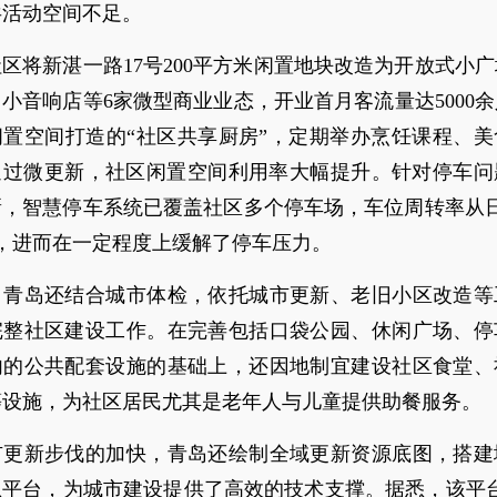
共活动空间不足。
区将新湛一路17号200平方米闲置地块改造为开放式小
小音响店等6家微型商业业态，开业首月客流量达5000
闲置空间打造的“社区共享厨房”，定期举办烹饪课程、美
通过微更新，社区闲置空间利用率大幅提升。针对停车问
新，智慧停车系统已覆盖社区多个停车场，车位周转率从日
，进而在一定程度上缓解了停车压力。
，青岛还结合城市体检，依托城市更新、老旧小区改造等
完整社区建设工作。在完善包括口袋公园、休闲广场、停
内的公共配套设施的基础上，还因地制宜建设社区食堂、
等设施，为社区居民尤其是老年人与儿童提供助餐服务。
市更新步伐的加快，青岛还绘制全域更新资源底图，搭建
息平台，为城市建设提供了高效的技术支撑。据悉，该平台