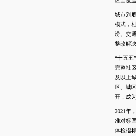
区全覆
城市到
模式，
涝、交
整改解
“十五
完整社
及以上
区、城
开，成
2021
准对标
体检指