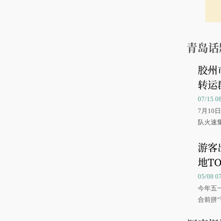
青岛话
胶州
转运
07/15 
7月1
队火速
游客
地TO
05/08 
今年五
合前拼“