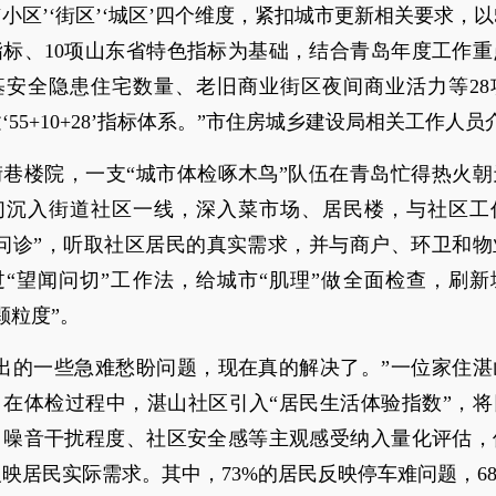
’‘小区’‘街区’‘城区’四个维度，紧扣城市更新相关要求，以
指标、10项山东省特色指标为基础，结合青岛年度工作重
基安全隐患住宅数量、老旧商业街区夜间商业活力等28
‘55+10+28’指标体系。”市住房城乡建设局相关工作人员
街巷楼院，一支“城市体检啄木鸟”队伍在青岛忙得热火朝
们沉入街道社区一线，深入菜市场、居民楼，与社区工
脉问诊”，听取社区居民的真实需求，并与商户、环卫和物
过“望闻问切”工作法，给城市“肌理”做全面检查，刷新
颗粒度”。
提出的一些急难愁盼问题，现在真的解决了。”一位家住湛
。在体检过程中，湛山社区引入“居民生活体验指数”，将
、噪音干扰程度、社区安全感等主观感受纳入量化评估，
映居民实际需求。其中，73%的居民反映停车难问题，6