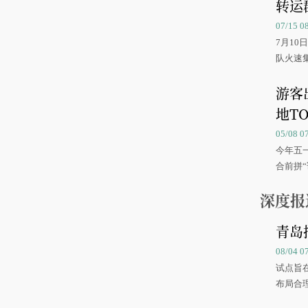
转运
07/15 
7月1
队火速
游客
地TO
05/08 
今年五
合前拼“
深度报
青岛
08/04 
试点旨
布局合