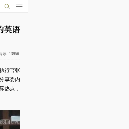
的英语
阅读:
13956
席执行官张
分享委内
际热点，