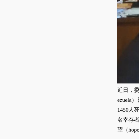
近日，委
ezue
1450
名幸存者
望（hop