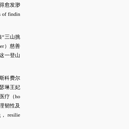
得愈发渺
of findin
经典“三山挑
cer）慈善
这一登山
斯科费尔
瑟琳王妃
医疗（ho
、心理韧性及
 resilie