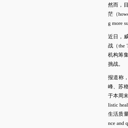
然而，
茫（howeve
g more s
近日，威尔
战（the
机构筹
挑战。
报道称
峰、苏
于本周末
listi
生活质量”的有
nce and q