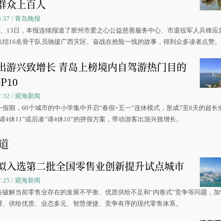
群众上百人
08:37 / 青岛晚报
0日、13日，本报连续报道了胶州市爱之心公益慈善服务中心、市退役军人兵锋应
集结16名骨干队员驰援广西灾区、奋战在抢险一线的故事，得到众多读者点赞
出游兴致增长 青岛上榜境内自驾游热门目的
P10
07:32 / 观海新闻
一假期，60个城市的中小学集中开启“春假+五一”连休模式，形成7至8天的超长
请4休11”或后凑“请4休10”的拼假方案，带动游客出游兴致增长。
道
拟入选第二批全国零售业创新提升试点城市
07:25 / 观海新闻
在破解当前零售业存在的发展不平衡、优质供给不足和“内卷式”竞争等问题，加
理、供给优质、业态多元、智慧便捷、竞争有序的现代零售体系。