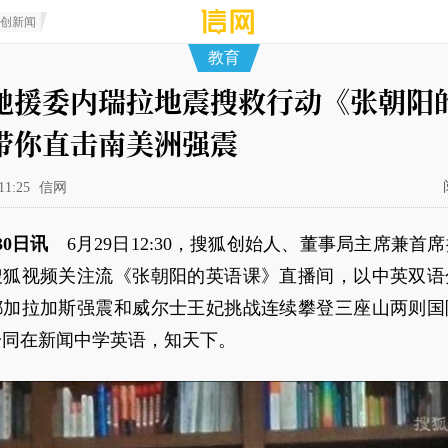
原创新闻
教育
驰援委内瑞拉地震搜救行动《张朝阳
带你直击南美洲强震
11:25
信网
30日讯
6月29日12:30，搜狐创始人、董事局主席兼首
搜狐视频关注流《张朝阳的英语课》直播间，以中英双语
都加拉加斯强震和威尔士王妃挑战连续攀登三座山两则国
一同在新闻中学英语，知天下。