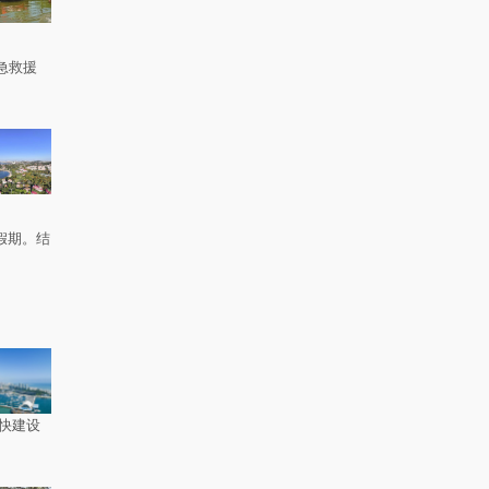
急救援
。
假期。结
快建设