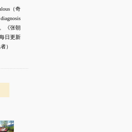
ous（奇
agnosis
）等。《张朝
内每日更新
记者）