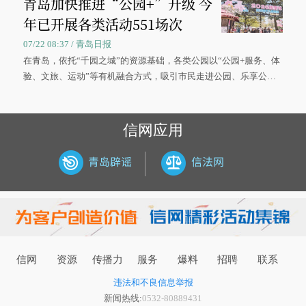
青岛加快推进“公园+”升级 今
年已开展各类活动551场次
07/22 08:37 / 青岛日报
在青岛，依托“千园之城”的资源基础，各类公园以“公园+服务、体
验、文旅、运动”等有机融合方式，吸引市民走进公园、乐享公
园，让绿色空间成为幸福宜居生活的载体。
信网应用
信网
资源
传播力
服务
爆料
招聘
联系
违法和不良信息举报
新闻热线:
0532-80889431