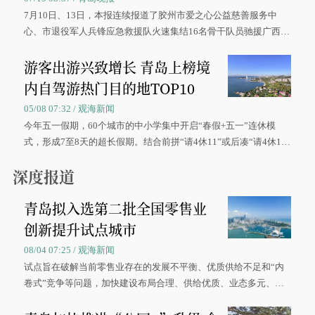
7月10日、13日，本报连续报道了胶州市爱之心公益慈善服务中
心、市退役军人兵锋应急救援队火速集结16名骨干队员驰援广西灾
区、奋战在抢险一线的故事，得到众多读者点赞。
游客出游兴致增长 青岛上榜境
内自驾游热门目的地TOP10
05/08 07:32 / 观海新闻
今年五一假期，60个城市的中小学集中开启“春假+五一”连休模
式，形成7至8天的超长假期。结合前拼“请4休11”或后凑“请4休1
0”的拼假方案，带动游客出游兴致增长。
深度报道
青岛拟入选第二批全国零售业
创新提升试点城市
08/04 07:25 / 观海新闻
试点旨在破解当前零售业存在的发展不平衡、优质供给不足和“内
卷式”竞争等问题，加快建设布局合理、供给优质、业态多元、智
慧便捷、竞争有序的现代零售体系。