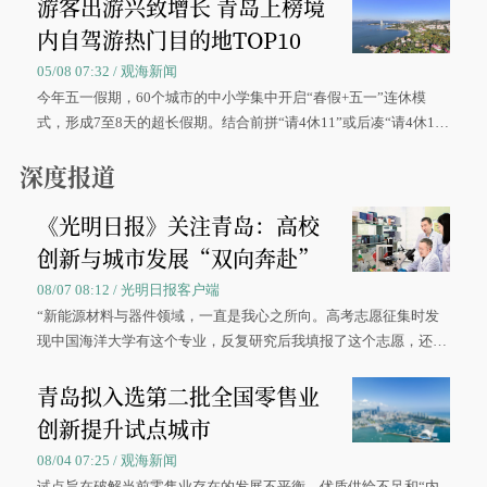
游客出游兴致增长 青岛上榜境
内自驾游热门目的地TOP10
05/08 07:32 / 观海新闻
今年五一假期，60个城市的中小学集中开启“春假+五一”连休模
式，形成7至8天的超长假期。结合前拼“请4休11”或后凑“请4休1
0”的拼假方案，带动游客出游兴致增长。
深度报道
《光明日报》关注青岛：高校
创新与城市发展“双向奔赴”
08/07 08:12 / 光明日报客户端
“新能源材料与器件领域，一直是我心之所向。高考志愿征集时发
现中国海洋大学有这个专业，反复研究后我填报了这个志愿，还真
被录取了。”今年7月，来自山西的学子郝君豪，如愿收到中国海洋
青岛拟入选第二批全国零售业
大学材料科学与工程学院材料类专业的录取通知书。
创新提升试点城市
08/04 07:25 / 观海新闻
试点旨在破解当前零售业存在的发展不平衡、优质供给不足和“内