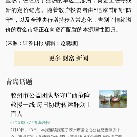
显然，在经历了狂热的单边上涨后，黄金正在寻找
新的定价锚点。随着散户投资者由“追涨”转向“防
守”，以及全球央行增持步入常态化，告别了情绪溢
价的黄金市场正在向资产配置的本源理性回归。
[来源：证券日报 编辑：赵晓珊]
更多
财富
新闻
青岛话题
胶州市公益团队坚守广西抢险
救援一线 每日协助转运群众上
百人
07/15 08:37 / 青岛晚报
7月10日、13日，本报连续报道了胶州市爱之心公益慈善服务中
心、市退役军人兵锋应急救援队火速集结16名骨干队员驰援广西灾