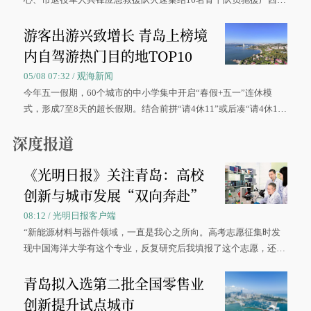
区、奋战在抢险一线的故事，得到众多读者点赞。
游客出游兴致增长 青岛上榜境
内自驾游热门目的地TOP10
05/08 07:32 / 观海新闻
今年五一假期，60个城市的中小学集中开启“春假+五一”连休模
式，形成7至8天的超长假期。结合前拼“请4休11”或后凑“请4休1
0”的拼假方案，带动游客出游兴致增长。
深度报道
《光明日报》关注青岛：高校
创新与城市发展“双向奔赴”
08:12 / 光明日报客户端
“新能源材料与器件领域，一直是我心之所向。高考志愿征集时发
现中国海洋大学有这个专业，反复研究后我填报了这个志愿，还真
被录取了。”今年7月，来自山西的学子郝君豪，如愿收到中国海洋
青岛拟入选第二批全国零售业
大学材料科学与工程学院材料类专业的录取通知书。
创新提升试点城市