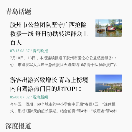
青岛话题
胶州市公益团队坚守广西抢险
救援一线 每日协助转运群众上
百人
07/15 08:37 / 青岛晚报
7月10日、13日，本报连续报道了胶州市爱之心公益慈善服务中
心、市退役军人兵锋应急救援队火速集结16名骨干队员驰援广西灾
区、奋战在抢险一线的故事，得到众多读者点赞。
游客出游兴致增长 青岛上榜境
内自驾游热门目的地TOP10
05/08 07:32 / 观海新闻
今年五一假期，60个城市的中小学集中开启“春假+五一”连休模
式，形成7至8天的超长假期。结合前拼“请4休11”或后凑“请4休1
0”的拼假方案，带动游客出游兴致增长。
深度报道