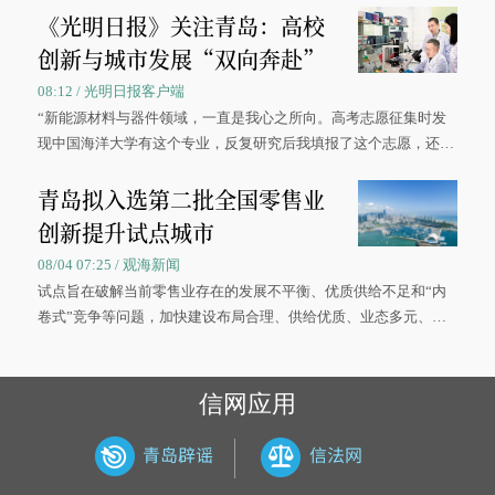
《光明日报》关注青岛：高校
创新与城市发展“双向奔赴”
08:12 / 光明日报客户端
“新能源材料与器件领域，一直是我心之所向。高考志愿征集时发
现中国海洋大学有这个专业，反复研究后我填报了这个志愿，还真
被录取了。”今年7月，来自山西的学子郝君豪，如愿收到中国海洋
青岛拟入选第二批全国零售业
大学材料科学与工程学院材料类专业的录取通知书。
创新提升试点城市
08/04 07:25 / 观海新闻
试点旨在破解当前零售业存在的发展不平衡、优质供给不足和“内
卷式”竞争等问题，加快建设布局合理、供给优质、业态多元、智
慧便捷、竞争有序的现代零售体系。
信网应用