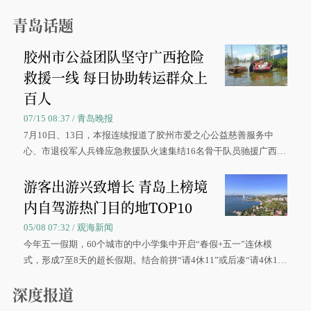
青岛话题
胶州市公益团队坚守广西抢险
救援一线 每日协助转运群众上
百人
07/15 08:37 / 青岛晚报
7月10日、13日，本报连续报道了胶州市爱之心公益慈善服务中
心、市退役军人兵锋应急救援队火速集结16名骨干队员驰援广西灾
区、奋战在抢险一线的故事，得到众多读者点赞。
游客出游兴致增长 青岛上榜境
内自驾游热门目的地TOP10
05/08 07:32 / 观海新闻
今年五一假期，60个城市的中小学集中开启“春假+五一”连休模
式，形成7至8天的超长假期。结合前拼“请4休11”或后凑“请4休1
0”的拼假方案，带动游客出游兴致增长。
深度报道