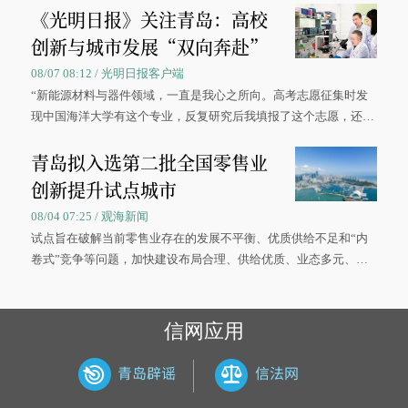
《光明日报》关注青岛：高校
创新与城市发展“双向奔赴”
08/07 08:12 / 光明日报客户端
“新能源材料与器件领域，一直是我心之所向。高考志愿征集时发
现中国海洋大学有这个专业，反复研究后我填报了这个志愿，还真
被录取了。”今年7月，来自山西的学子郝君豪，如愿收到中国海洋
青岛拟入选第二批全国零售业
大学材料科学与工程学院材料类专业的录取通知书。
创新提升试点城市
08/04 07:25 / 观海新闻
试点旨在破解当前零售业存在的发展不平衡、优质供给不足和“内
卷式”竞争等问题，加快建设布局合理、供给优质、业态多元、智
慧便捷、竞争有序的现代零售体系。
信网应用