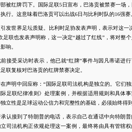
脚部被红牌罚下。国际足联5日宣布，巴洛贡被禁赛一场，
执行。这意味着巴洛贡可以出战6日与比利时队的16强赛
定引发世界足坛质疑。比利时足协发表声明，表示对这一决
欧足联也发表声明称，这一决定“越过了红线”，将对整
极影响。
此前接受采访时表示，他已就“红牌”事件与因凡蒂诺进行
际足联复核对巴洛贡的红牌禁赛决定。
诺在声明中回应称：“国际足联司法机构是独立的。它们独
国际足联纪律准则》处理案例，并根据适用规则和具体事
种独立性是足球运动公信力和完整性的基础，必须始终得到
诺承认接到了特朗普的电话，表示自己在通话中向特朗普
独立司法机构正依规处理这一案例，最终将由具有管辖权