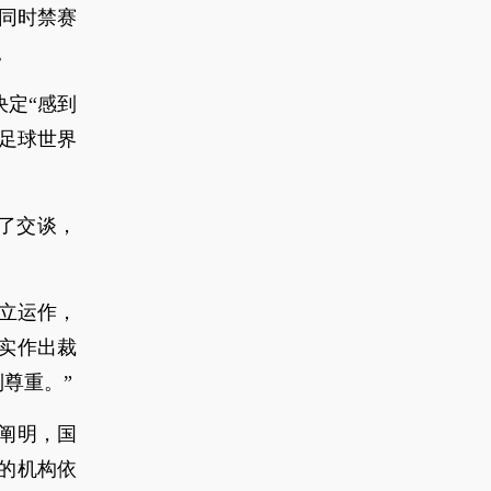
同时禁赛
。
定“感到
个足球世界
了交谈，
立运作，
实作出裁
尊重。”
阐明，国
的机构依