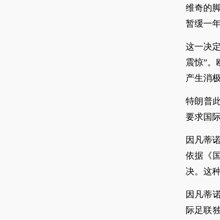
维奇的
暂缓一年
这一决
震惊”。
产生消
特朗普
要求国
因凡蒂
依据《
决。这
因凡蒂
际足联