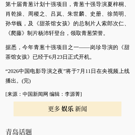
第十届青葱计划十强项目，青葱十强导演夏梓桐、
肖乾操、周稷之、吕岚、朱世麟、史册、徐简明、
孙华巍，及《甜茶馆女孩》的总制片人索郎次仁、
《爬藤》制片杨沛轩登台，领取青葱荣誉。
据悉，今年青葱十强项目之一——岗珍导演的《甜
茶馆女孩》已经于6月23日正式开机。
“2026中国电影导演之夜”将于7月11日在央视频上线
播出。(完)
[来源：中国新闻网 编辑：李源菁]
更多
娱乐
新闻
青岛话题