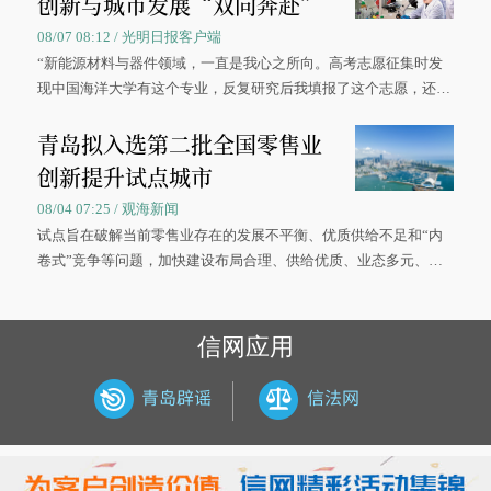
创新与城市发展“双向奔赴”
08/07 08:12 / 光明日报客户端
“新能源材料与器件领域，一直是我心之所向。高考志愿征集时发
现中国海洋大学有这个专业，反复研究后我填报了这个志愿，还真
被录取了。”今年7月，来自山西的学子郝君豪，如愿收到中国海洋
青岛拟入选第二批全国零售业
大学材料科学与工程学院材料类专业的录取通知书。
创新提升试点城市
08/04 07:25 / 观海新闻
试点旨在破解当前零售业存在的发展不平衡、优质供给不足和“内
卷式”竞争等问题，加快建设布局合理、供给优质、业态多元、智
慧便捷、竞争有序的现代零售体系。
信网应用