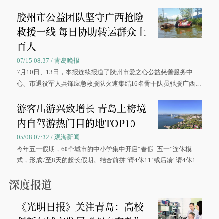
胶州市公益团队坚守广西抢险
救援一线 每日协助转运群众上
百人
07/15 08:37 / 青岛晚报
7月10日、13日，本报连续报道了胶州市爱之心公益慈善服务中
心、市退役军人兵锋应急救援队火速集结16名骨干队员驰援广西灾
区、奋战在抢险一线的故事，得到众多读者点赞。
游客出游兴致增长 青岛上榜境
内自驾游热门目的地TOP10
05/08 07:32 / 观海新闻
今年五一假期，60个城市的中小学集中开启“春假+五一”连休模
式，形成7至8天的超长假期。结合前拼“请4休11”或后凑“请4休1
0”的拼假方案，带动游客出游兴致增长。
深度报道
《光明日报》关注青岛：高校