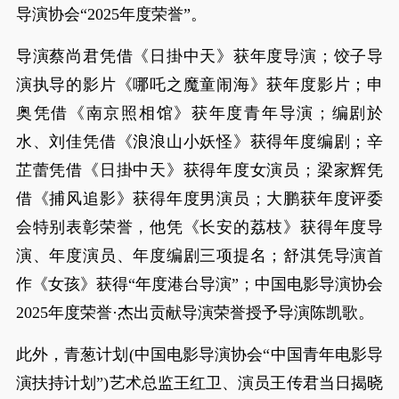
导演协会“2025年度荣誉”。
导演蔡尚君凭借《日掛中天》获年度导演；饺子导
演执导的影片《哪吒之魔童闹海》获年度影片；申
奥凭借《南京照相馆》获年度青年导演；编剧於
水、刘佳凭借《浪浪山小妖怪》获得年度编剧；辛
芷蕾凭借《日掛中天》获得年度女演员；梁家辉凭
借《捕风追影》获得年度男演员；大鹏获年度评委
会特别表彰荣誉，他凭《长安的荔枝》获得年度导
演、年度演员、年度编剧三项提名；舒淇凭导演首
作《女孩》获得“年度港台导演”；中国电影导演协会
2025年度荣誉·杰出贡献导演荣誉授予导演陈凯歌。
此外，青葱计划(中国电影导演协会“中国青年电影导
演扶持计划”)艺术总监王红卫、演员王传君当日揭晓