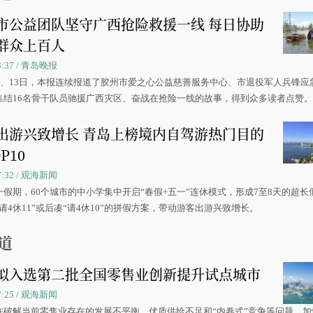
市公益团队坚守广西抢险救援一线 每日协助
群众上百人
08:37 / 青岛晚报
0日、13日，本报连续报道了胶州市爱之心公益慈善服务中心、市退役军人兵锋应
集结16名骨干队员驰援广西灾区、奋战在抢险一线的故事，得到众多读者点赞
出游兴致增长 青岛上榜境内自驾游热门目的
P10
07:32 / 观海新闻
一假期，60个城市的中小学集中开启“春假+五一”连休模式，形成7至8天的超长
请4休11”或后凑“请4休10”的拼假方案，带动游客出游兴致增长。
道
拟入选第二批全国零售业创新提升试点城市
07:25 / 观海新闻
在破解当前零售业存在的发展不平衡、优质供给不足和“内卷式”竞争等问题，加