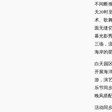
不间断
天20时
术、歌
面无缝
幕光影秀
三场，
海岸的
白天园
开展海
游，演
乐节同
晚风搭配
活动同