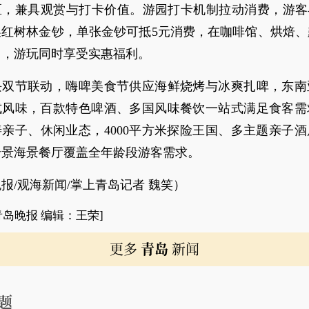
区，兼具观赏与打卡价值。游园打卡机制拉动消费，游客与
换红树林金钞，单张金钞可抵5元消费，在咖啡馆、烘焙、
用，游玩同时享受实惠福利。
块双节联动，嗨啤美食节供应海鲜烧烤与冰爽扎啤，东南
式风味，百款特色啤酒、多国风味餐饮一站式满足食客需
亲子、休闲业态，4000平方米探险王国、多主题亲子
全景海景餐厅覆盖全年龄段游客需求。
报/观海新闻/掌上青岛记者 魏笑）
青岛晚报 编辑：王荣]
更多
青岛
新闻
题