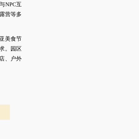
NPC互
露营等多
亚美食节
求。园区
酒店、户外