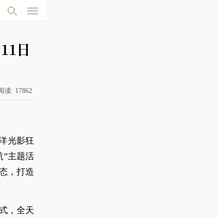
11日
阅读:
17862
洋光影狂
航”主题活
态，打造
模式，全天