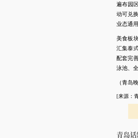
遍布园
动可兑
业态通
美食板
汇集泰
配套完善
泳池、
（青岛晚
[来源：
青岛话