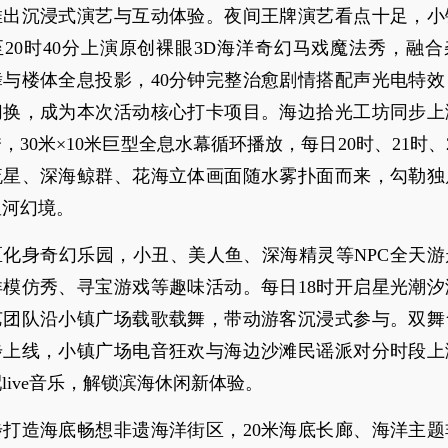
推出沉浸式演艺与互动体验。夜间王牌演艺看点十足，小
至20时40分上演原创裸眼3D海洋奇幻马戏魔法秀，融
舞与楼体全息投影，40分钟完整治愈剧情搭配声光电特效
切换，成为本次活动核心打卡项目。海边拾光工坊同步上
，30米×10米巨型全息水幕循环播放，每日20时、21时、2
流星、深海鲸群、花海立体画面随水雾扑面而来，勾勒独
星河幻境。
区化身奇幻乐园，小丑、美人鱼、深海精灵等NPC全天游
洋模仿秀、寻宝游戏等趣味活动。每日18时开启星光潮汐
艺团队沿小镇广场载歌载舞，带动游客沉浸式参与。双舞
步上线，小镇广场电音狂欢与海边沙滩民谣派对分时段上
live音乐，解锁滨海休闲新体验。
步打造海底畅想非遗海洋街区，20米海底长廊、海洋主题