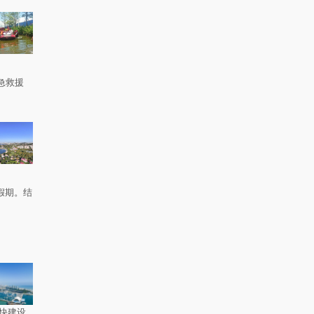
急救援
。
假期。结
快建设