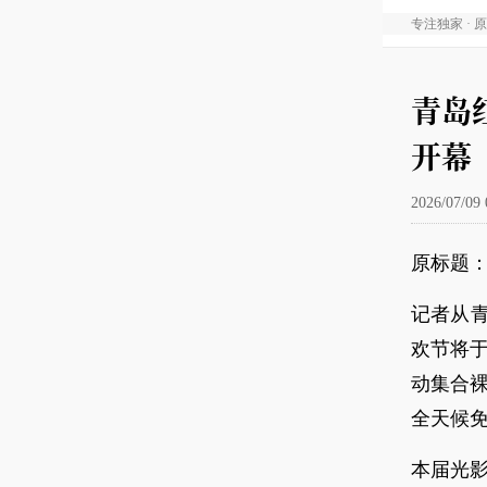
专注独家 · 
青岛
开幕
2026/07/09 
原标题：
记者从
欢节将于
动集合
全天候
本届光影