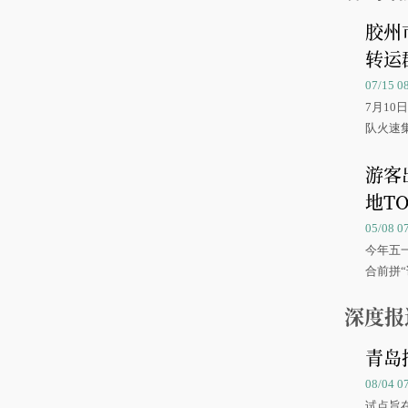
胶州
转运
07/15 
7月1
队火速
游客
地TO
05/08 
今年五
合前拼“
深度报
青岛
08/04 
试点旨