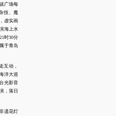
镇广场每
合杂技、魔
，虚实画
演海上水
1时30分
属于青岛
走互动，
海洋大巡
台光影音
演，落日
非遗花灯