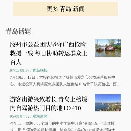
更多
青岛
新闻
青岛话题
胶州市公益团队坚守广西抢险
救援一线 每日协助转运群众上
百人
07/15 08:37 / 青岛晚报
7月10日、13日，本报连续报道了胶州市爱之心公益慈善服务中
心、市退役军人兵锋应急救援队火速集结16名骨干队员驰援广西灾
区、奋战在抢险一线的故事，得到众多读者点赞。
游客出游兴致增长 青岛上榜境
内自驾游热门目的地TOP10
05/08 07:32 / 观海新闻
今年五一假期，60个城市的中小学集中开启“春假+五一”连休模
式，形成7至8天的超长假期。结合前拼“请4休11”或后凑“请4休1