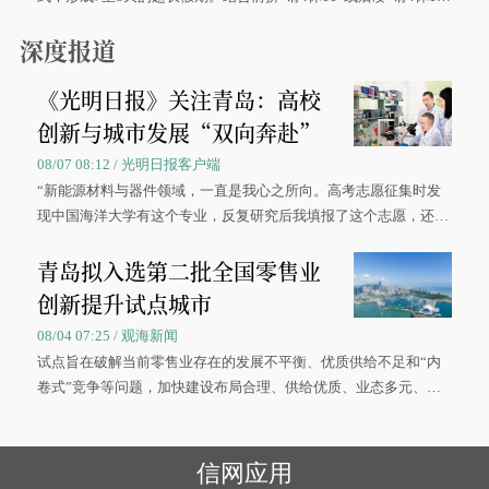
0”的拼假方案，带动游客出游兴致增长。
深度报道
《光明日报》关注青岛：高校
创新与城市发展“双向奔赴”
08/07 08:12 / 光明日报客户端
“新能源材料与器件领域，一直是我心之所向。高考志愿征集时发
现中国海洋大学有这个专业，反复研究后我填报了这个志愿，还真
被录取了。”今年7月，来自山西的学子郝君豪，如愿收到中国海洋
青岛拟入选第二批全国零售业
大学材料科学与工程学院材料类专业的录取通知书。
创新提升试点城市
08/04 07:25 / 观海新闻
试点旨在破解当前零售业存在的发展不平衡、优质供给不足和“内
卷式”竞争等问题，加快建设布局合理、供给优质、业态多元、智
慧便捷、竞争有序的现代零售体系。
信网应用