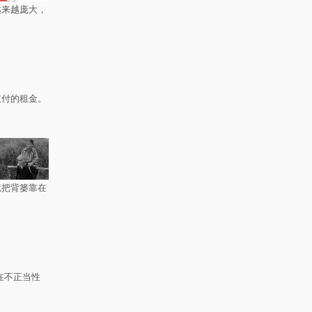
越来越庞大，
支付的租金。
就把背篓靠在
在不正当性