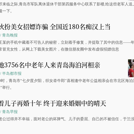
节来临之际,青岛市军队离休退休干部第四服务中心联系了影楼,给这些老军人送
漫一下。
伙扮美女招嫖诈骗 全国近180名痴汉上当
05 / 青岛晚报
王某的手机中藏着不可告人的秘密，立刻着手修复，并提取了其中的信息——
常冒充女性，从网上下载美女图片，在微信朋友圈中发布虚假招嫖信息
地3756名中老年人来青岛海泊河相亲
16 / 半岛都市报
午9时，青岛市“七夕度夕阳，织女牵牛郎”喜相逢中老年公益相亲会在市北区海泊
”举行。
着儿子再婚十年 终于迎来婚姻中的晴天
15 / 青岛早报
老公过得并不幸福，面对老公的坏脾气、儿子的委屈、自己的不被信任，于兰
。