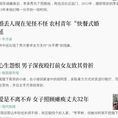
丈夫因车祸瘫痪后，李泉秀为了照顾他，再也没出过远门。2012年，腰部骨折的李
33年来他们唯一分开的一段时间。
婚丢人现在见怪不怪 农村青年“快餐式婚
延
7 / 半月谈
件中还出现了男方要求女方支付“分手费”的现象。
心生怨恨 男子深夜殴打前女友致其骨折
37 / 南国都市报
尾随下夜班的小谢，在小谢回家途中的胡同里，采取暴力方式对其进行殴打，
处受伤，并且左手尺骨段骨折。
爱是不离不弃 女子照顾瘫痪丈夫32年
31 / 现代快报
，我还那么年轻也长得不错，肯定能找个好人家。”李琴称，但她当时就不想抛下