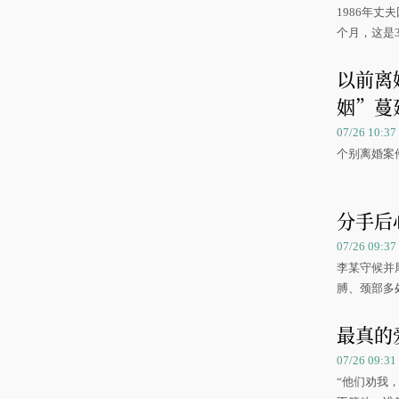
1986年
个月，这是
以前离
姻”蔓
07/26 10:3
个别离婚案
分手后
07/26 09:
李某守候并
膊、颈部多
最真的
07/26 09:
“他们劝我