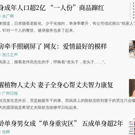
身成年人口超2亿 “一人份”商品蹿红
3 / 央广网
体报道，日本随着老龄化、少子化倾向，单身率攀升，有公司借此推出“租家人
，针对一个人的餐饮、健身服务也多了起来。
房牵手照刷屏了 网友：爱情最好的模样
22 / 浙江之声
病床上，握着老伴高先生的手，呼唤着“老头子，老头子……”。
醒植物人丈夫 妻子全身心帮丈夫智力康复
41 / 广州日报
耿浩发生意外后，哭是她最常干的事。而病床上的陈耿浩听到妻子的哭泣只会傻
大的愿望就是希望丈夫陈耿浩能够早日站起来。
龄单身男女成“单身重灾区” 五成单身超2年
9 / 信网