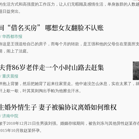
的生活方式和高强度的工作压力，让人们无暇顾及感情生活，单身族群的人数
题日益突出。
间“借名买房” 哪想女友翻脸不认账
18 / 华西都市报
称这是王强送给自己的房子，而每个月的转款，是王强和他的父母住在里面所
清，闹上了法庭。
丈夫背86岁老伴走一个小时山路去赶集
15 / 重庆晨报
伴抱上背篓，然后把她背了起来往家里走。他中途没怎么休息，实在太累了，
杆上歇一歇，叶其英则掏出手帕为他擦去汗水。
生婚外情生子 妻子被骗协议离婚如何维权
37 / 济南中院
敏于2010年12月21日生男孩刘强。婚姻存续期间，被告刘东与其他异性赵某存
015年10月致赵某怀孕。