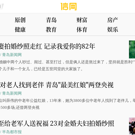
创
原创
青岛
财富
房产
健康
教育
体育
娱乐
妻拍婚纱照走红 记录我爱你的82年
08 / 青岛新闻网
的婚姻中两个人吵过、闹过、甚至打过，但是俩人还是熬过来了，坚持就是胜利!
个儿子和一个女儿，已经是五世同堂的大家族了。
00对老人找到老伴 青岛"最美红娘"两登央视
07 / 青岛新闻网
位叫薛伟的中老年公益红娘，13年来，她为3800多位中老年人找到了老伴儿，
500多场;还曾两登央视
至给老军人送祝福 23对金婚夫妇拍婚纱照
07 / 半岛都市报