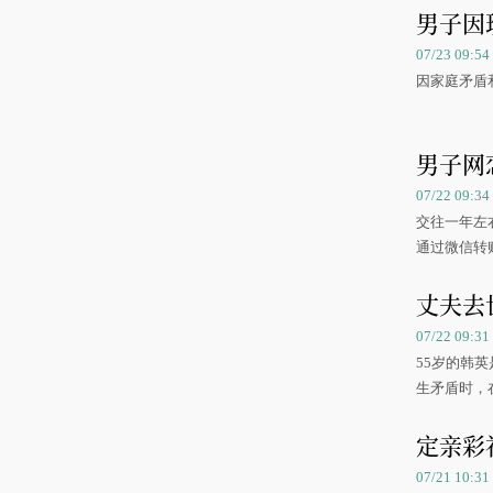
男子因
07/23 09
因家庭矛盾
男子网
07/22 09:
交往一年左
通过微信转
丈夫去
07/22 09:
55岁的韩
生矛盾时，
定亲彩
07/21 10: