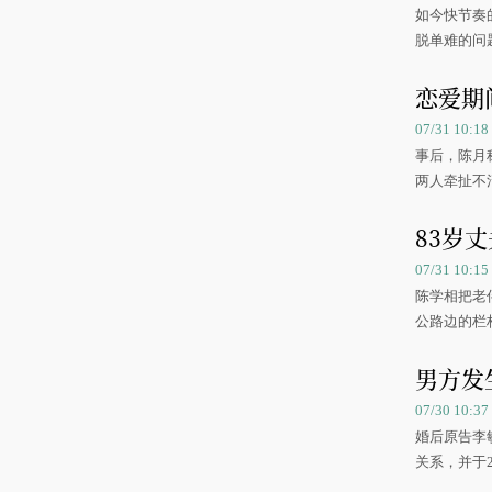
如今快节奏
脱单难的问
恋爱期
07/31 10:
事后，陈月
两人牵扯不
83岁
07/31 10:
陈学相把老
公路边的栏
男方发
07/30 10:
婚后原告李
关系，并于2