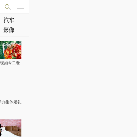
汽车
影像
”现如今二老
举办集体婚礼