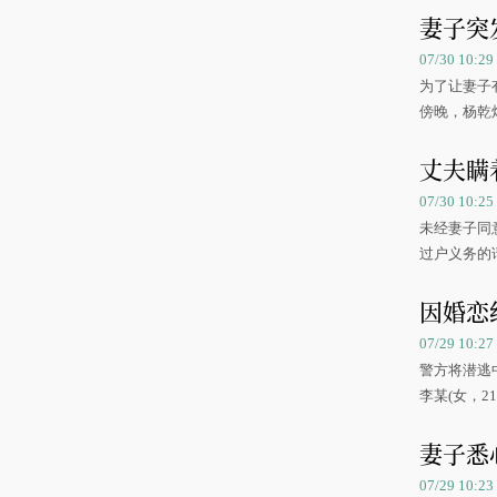
妻子突
07/30 10:2
为了让妻子
傍晚，杨乾
丈夫瞒
07/30 10:
未经妻子同
过户义务的
因婚恋
07/29 10:
警方将潜逃
李某(女，2
妻子悉
07/29 10: