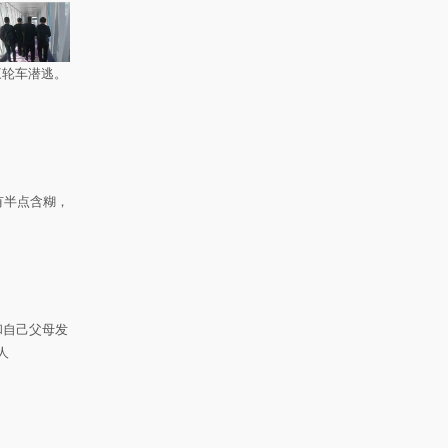
三轮车潜逃。
有半点含糊，
和自己父母发
人