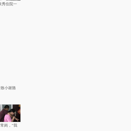
泉秀住院一
导致小谢胳
常岗，“我