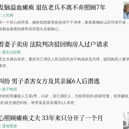
发脑溢血瘫痪 退伍老兵不离不弃照顾7年
9 / 人民网
有一个舒心的环境，杨乾煌把家里收拾得干干净净，家靠着梅岭山区环境不错
煌都会推着轮椅带高宗莲出去散散心。
着妻子卖房 法院判决驳回购房人过户请求
25 / 重庆法院网
意丈夫擅自卖房，重庆市江津区人民法院判决不构成表见代理，驳回购房人要
请求。
纠纷 男子杀害女方及其亲属6人后潜逃
27 / 扬子晚报
中的犯罪嫌疑人王某(男，24岁，清江浦区人，无犯罪前科)抓获经査，犯罪嫌
1岁)发生婚恋纠纷，将李某及其亲属共6人杀死
心照顾瘫痪丈夫 33年来只分开了一个月
23 / 潇湘晨报