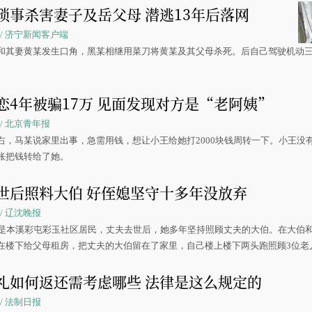
琐事杀害妻子及岳父母 潜逃13年后落网
:54 / 济宁新闻客户端
和其妻黄某发生口角，黑某相继用菜刀将黄某及其父母杀死。后自己驾驶机动
恋4年被骗17万 见面发现对方是“老阿姨”
34 / 北京青年报
右，马某说家里出事，急需用钱，想让小王给她打2000块钱周转一下。小王没
账把钱转给了她。
世后照料大伯 好侄媳坚守十多年没放弃
31 / 辽沈晚报
英是本溪彩屯彩玉社区居民，丈夫去世后，她多年坚持照顾丈夫的大伯。在大伯
在楼下给父母租房，把丈夫的大伯留在了家里，自己楼上楼下两头跑照顾3位老
礼如何返还需考虑哪些 法律是这么规定的
31 / 法制日报