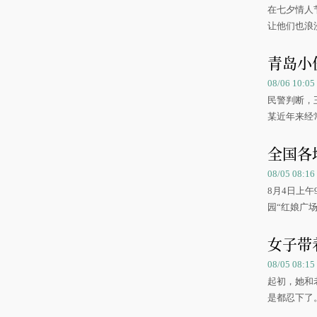
在七夕情人
让他们也浪
青岛小
08/06 10:
民警判断，
某近年来经
全国各
08/05 08:
8月4日上
园“红娘广场
女子带
08/05 08:
起初，她和
是都忍下了