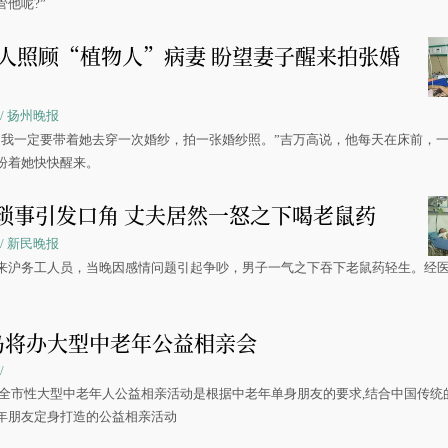
他呢?”
老人照顾“植物人”病妻 盼望妻子醒来拍张婚
34 / 扬州晚报
，我一定要带着她去穿一次婚纱，拍一张婚纱照。”吉万高说，他每天在床前，
盼着她快快醒来。
琐事引发口角 丈夫居然一怒之下喝老鼠药
09 / 新民晚报
来沪务工人员，当晚因感情问题引起争吵，男子一气之下吞下老鼠药轻生。经
。
岛将办大型中老年公益相亲会
/
次全市性大型中老年人公益相亲活动是根据中老年单身朋友的要求,结合中国传统
年朋友定身打造的公益相亲活动