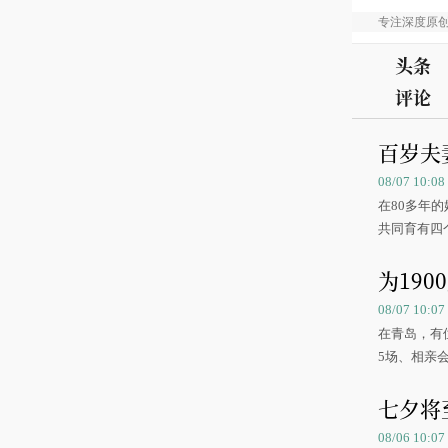
专注深度原
头条
评论
百岁夫
08/07 10:
在80多年
共同育有四
为19
08/07 10:
在青岛，有
5场、相亲会
七夕将
08/06 10: