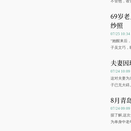
不管他，谁管
69岁
纱照
07/25 10:
“她醒来后
子吴文巧，
夫妻因
07/24 10:
这对夫妻为
子已无大碍
8月青
07/24 09:09 
据了解,这
为单身中老